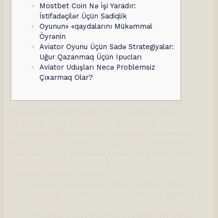
Mostbet Coin Nə İşi Yaradır:
İstifadəçilər Üçün Sadiqlik
Oyunun» «qaydalarını Mükəmməl
Öyrənin
Aviator Oyunu Üçün Sadə Strategiyalar:
Uğur Qazanmaq Üçün Ipucları
Aviator Uduşları Necə Problemsiz
Çıxarmaq Olar?
Oyunun öz tətbiqi olmasa da, onu onlayn kazino
tərəfindən təmin edilən mobil versiyasında oynamaq
mümkündür. Belə bir halda, əvvəlcədən telefonunuzun
parametrlərindən bilinməyən mənbələrdən fayllar
yükləməyə icazə verilməsini təmin etməlisiniz. Bundan
sonra, casino saytına keçid edərək, oyunu xüsusi
bölmədən yükləyə bilərsiniz.
Oyunun qaydalarını və təklif edilən bonusları
dərindən öyrəndikdə, qazanc şansınızı daha da
artıra bilərsiniz.
Maksimum uduş oyundan oyuna dəyişir, ancaq