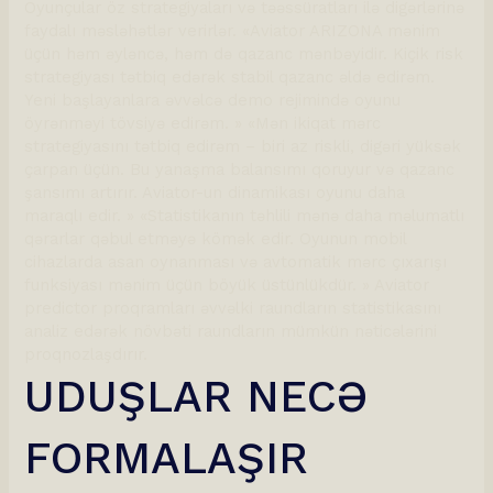
Oyunçular öz strategiyaları və təəssüratları ilə digərlərinə
faydalı məsləhətlər verirlər. «Aviator ARIZONA mənim
üçün həm əyləncə, həm də qazanc mənbəyidir. Kiçik risk
strategiyası tətbiq edərək stabil qazanc əldə edirəm.
Yeni başlayanlara əvvəlcə demo rejimində oyunu
öyrənməyi tövsiyə edirəm. » «Mən ikiqat mərc
strategiyasını tətbiq edirəm – biri az riskli, digəri yüksək
çarpan üçün. Bu yanaşma balansımı qoruyur və qazanc
şansımı artırır. Aviator-un dinamikası oyunu daha
maraqlı edir. » «Statistikanın təhlili mənə daha məlumatlı
qərarlar qəbul etməyə kömək edir. Oyunun mobil
cihazlarda asan oynanması və avtomatik mərc çıxarışı
funksiyası mənim üçün böyük üstünlükdür. » Aviator
predictor proqramları əvvəlki raundların statistikasını
analiz edərək növbəti raundların mümkün nəticələrini
proqnozlaşdırır.
UDUŞLAR NECƏ
FORMALAŞIR