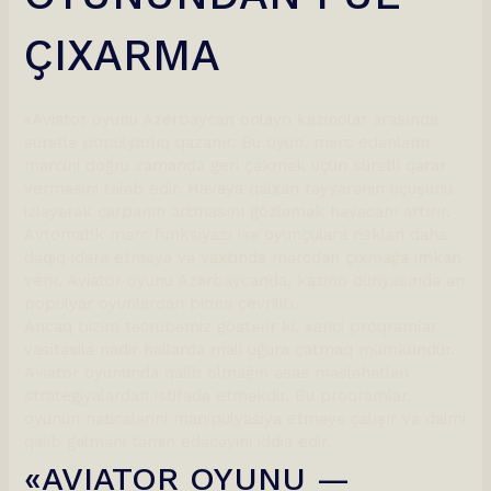
ÇIXARMA
«Aviator oyunu Azerbaycan onlayn kazinolar arasında
sürətlə populyarlıq qazanır. Bu oyun, mərc edənlərin
mərcini doğru zamanda geri çəkmək üçün sürətli qərar
verməsini tələb edir. Havaya qalxan təyyarənin uçuşunu
izləyərək çarpanın artmasını gözləmək həyəcanı artırır.
Avtomatik mərc funksiyası isə oyunçulara riskləri daha
dəqiq idarə etməyə və vaxtında mərcdən çıxmağa imkan
verir. Aviator oyunu Azərbaycanda, kazino dünyasında ən
populyar oyunlardan birinə çevrilib.
Ancaq bizim təcrübəmiz göstərir ki, xarici proqramlar
vasitəsilə nadir hallarda mali uğura çatmaq mümkündür.
Aviator oyununda qalib olmağın əsas məsləhətləri
strategiyalardan istifadə etməkdir. Bu proqramlar,
oyunun nəticələrini manipulyasiya etməyə çalışır və daimi
qalib gəlməni təmin edəcəyini iddia edir.
«AVIATOR OYUNU —