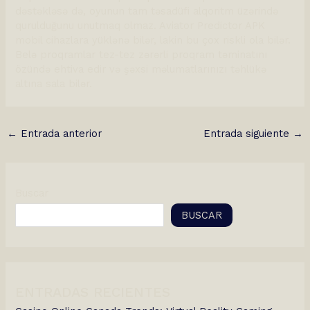
dəstəkləsə də, oyunun tam təsadüfi alqoritm üzərində
qurulduğunu unutmaq olmaz. Aviator Predictor APK
mobil cihazlara yüklənə bilər, lakin bu çox riskli ola bilər.
Belə proqramlar tez-tez zərərli proqram təminatını
özündə ehtiva edir və şəxsi məlumatlarınızı təhlükə
altına sala bilər.
←
Entrada anterior
Entrada siguiente
→
Buscar
BUSCAR
ENTRADAS RECIENTES