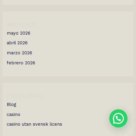
ARCHIVOS
mayo 2026
abril 2026
marzo 2026
febrero 2026
CATEGORÍAS
Blog
casino
casino utan svensk licens