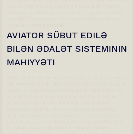
qazancı götürmək üçün doğru anı seçməkdir. Aviator»
«Azerbaycan interfeysi sadə və istifadəçi dostu olması
ilə seçilir. Ekranda əsas mərc düyməsi, təyyarənin uçuşu
və qazanc çarpanı göstərilir.
AVIATOR SÜBUT EDILƏ
BILƏN ƏDALƏT SISTEMININ
MAHIYYƏTI
PinUp Aviator weil Casino yeni oyunçular üçün çox sərfəli
təkliflərə malikdir. İlk depozit üçün 120% bonus və əlavə
olaraq 250 pulsuz fırlatma (free spins) verir. Platforma
yüksək keyfiyyətli oyun təcrübəsi, təhlükəsiz ödəniş
üsulları və rahat interfeysi ilə oyunçular arasında
populyarlıq qazanıb. Pin Up Aviator oyunu oynamaq
üçün əla seçimdir və oyunçulara həm əyləncə, həm də
real qazanc əldə etmə imkanı yaradır. Aviator AZ oyunu
öz sadəliyi və strateji yanaşma imkanları ilə həm