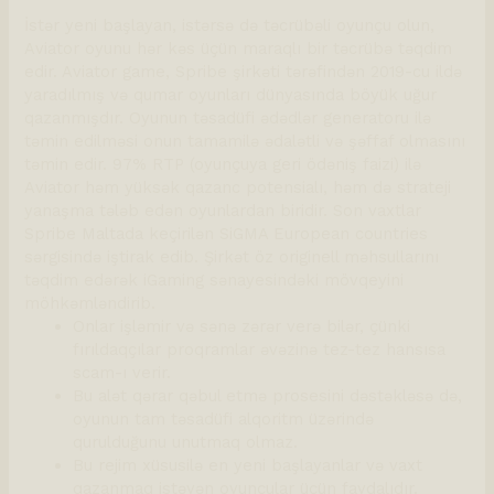
İstər yeni başlayan, istərsə də təcrübəli oyunçu olun,
Aviator oyunu hər kəs üçün maraqlı bir təcrübə təqdim
edir. Aviator game, Spribe şirkəti tərəfindən 2019-cu ildə
yaradılmış və qumar oyunları dünyasında böyük uğur
qazanmışdır. Oyunun təsadüfi ədədlər generatoru ilə
təmin edilməsi onun tamamilə ədalətli və şəffaf olmasını
təmin edir. 97% RTP (oyunçuya geri ödəniş faizi) ilə
Aviator həm yüksək qazanc potensialı, həm də strateji
yanaşma tələb edən oyunlardan biridir. Son vaxtlar
Spribe Maltada keçirilən SiGMA European countries
sərgisində iştirak edib. Şirkət öz originell məhsullarını
təqdim edərək iGaming sənayesindəki mövqeyini
möhkəmləndirib.
Onlar işləmir və sənə zərər verə bilər, çünki
fırıldaqçılar proqramlar əvəzinə tez-tez hansısa
scam-ı verir.
Bu alət qərar qəbul etmə prosesini dəstəkləsə də,
oyunun tam təsadüfi alqoritm üzərində
qurulduğunu unutmaq olmaz.
Bu rejim xüsusilə en yeni başlayanlar və vaxt
qazanmaq istəyən oyunçular üçün faydalıdır.