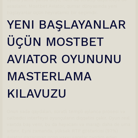
əsaslanır. Mostbet Aviator, qumar dünyasında yeni
başlayanlar üçün heyrətamiz bir seçimdir.
YENI BAŞLAYANLAR
ÜÇÜN MOSTBET
AVIATOR OYUNUNU
MASTERLAMA
KILAVUZU
Onun sadə qaydaları, sürətli templi əyləncə prosesi və
cəlbedici interfeysi oyunçuların diqqətini çəkir. Oyun real
vaxtda baş verir, bu da həyəcanı və marağı daha de uma
artırır. Eyni zamanda, yüksək RTP göstəricisi (97%)
Aviator qazanmaq üçün yaxşı şanslar təqdim edən