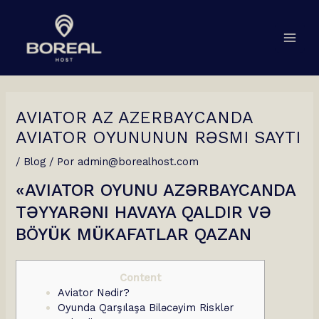
Ir
MAI
al
contenido
MEN
AVIATOR AZ AZERBAYCANDA
AVIATOR OYUNUNUN RƏSMI SAYTI
/
Blog
/ Por
admin@borealhost.com
«AVIATOR OYUNU AZƏRBAYCANDA
TƏYYARƏNI HAVAYA QALDIR VƏ
BÖYÜK MÜKAFATLAR QAZAN
Content
Aviator Nədir?
Oyunda Qarşılaşa Biləcəyim Risklər