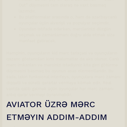
Out” düyməsini tam olaraq nə vaxt basmaq
lazımdır.
Bu platformalar arasında o, həm də azərbaycanlı
oyunçular üçün əlverişli və populyar seçimdir.
Oyundan istifadə edərkən, mərclərinizi düzgün
seçmək və zamanlamanı doğru əldə etmək sizə
mənfəət gətirəcək.
Həmçinin, oyunçuların kid mərc tarixçəsi və oyunçuların
qazanc göstəriciləri kimi məlumatlar da əks olunur. Canlı
mərc imkanları və mərcinizi istədiyiniz kita geri götürmə
düyməsini basmaq bu oyunun əsas elementləridir. Bu
sadə, lakin funksional interfeys, oyunçulara mərc zamanı
diqqətli və sürətli qərarlar verməyə kömək edir. Real
vaxtda qalib gəlmək üçün oyunçular hər mərc zamanı
anlıq qərar verməyi öyrənməlidir.
AVIATOR ÜZRƏ MƏRC
ETMƏYIN ADDIM-ADDIM