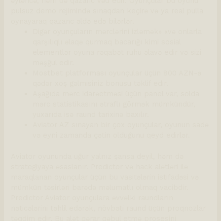
əyləncə, həm də qazanc vəd edir. Oyunçular bu oyunu
pulsuz demo rejimində sınaqdan keçirə və ya real pulla
oynayaraq qazanc əldə edə bilərlər.
Digər oyunçuların mərclərini izləmək» «və onlarla
qarşılıqlı əlaqə qurmaq bacarığı kimi sosial
elementlər oyuna rəqabət ruhu əlavə edir və sizi
məşğul edir.
Mostbet platforması oyunçular üçün 800 AZN-ə
qədər xoş gəlmisiniz bonusu təklif edir.
Aşağıda mərc idarəetməsi üçün panel var, solda
mərc statistikasını ətraflı görmək mümkündür,
yuxarıda isə raund tarixinə baxılır.
Aviator AZ sınayan bir çox oyunçular, oyunun sadə
və eyni zamanda çətin olduğunu qeyd edirlər.
Aviator oyununda uğur yalnız şansa deyil, həm də
strategiyaya əsaslanır. Predictor və hack alətləri ilə
maraqlanan oyunçular üçün bu vasitələrin istifadəsi və
mümkün təsirləri barədə məlumatlı olmaq vacibdir.
Predictor Aviator oyunçulara əvvəlki raundların
nəticələrini təhlil edərək, növbəti raund üçün proqnozlar
təqdim edir. Bu alət qərar qəbul etmə prosesini