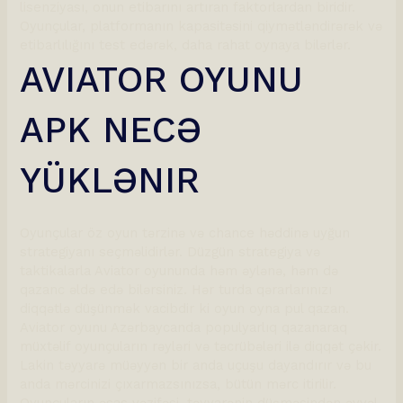
lisenziyası, onun etibarını artıran faktorlardan biridir.
Oyunçular, platformanın kapasitəsini qiymətləndirərək və
etibarlılığını test edərək, daha rahat oynaya bilərlər.
AVIATOR OYUNU
APK NECƏ
YÜKLƏNIR
Oyunçular öz oyun tərzinə və chance həddinə uyğun
strategiyanı seçməlidirlər. Düzgün strategiya və
taktikalarla Aviator oyununda həm əylənə, həm də
qazanc əldə edə bilərsiniz. Hər turda qərarlarınızı
diqqətlə düşünmək vacibdir ki oyun oyna pul qazan.
Aviator oyunu Azərbaycanda populyarlıq qazanaraq
müxtəlif oyunçuların rəyləri və təcrübələri ilə diqqət çəkir.
Lakin təyyarə müəyyən bir anda uçuşu dayandırır və bu
anda mərcinizi çıxarmazsınızsa, bütün mərc itirilir.
Oyunçuların əsas vəzifəsi, təyyarənin düşməsindən əvvəl