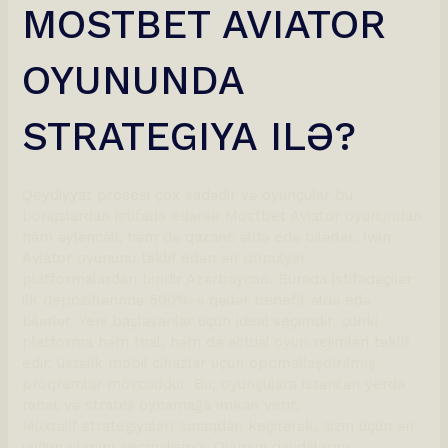
MOSTBET AVIATOR
OYUNUNDA
STRATEGIYA ILƏ?
Qeydiyyat prosesi çox sadədir və oyunçular bu
bonuslardan istifadə edərək Mostbet Aviator oyunundan
həm əyləncəli, həm də qazanc əldə edə bilərlər. 1win
Aviator oyununu təklif edən ən populyar
platformalardan biridir Azərbaycan. Burada istifadəçilər
ilk depozitlərində 500%-ə qədər benefit əldə edə
bilərlər. Yeni başlayanlar üçün ideal seçimdir, çünki
platforma həm trial, həm də actual oyun rejimləri təklif
edir, üstəlik mobil cihazlar üçün optimallaşdırılmış
proqramlar mövcuddur. Bu, oyunçulara istənilən yerdə
rahat və strateji oynamağa imkan verir.
Müxtəlif strategiyaları sınaqdan keçirərək, sizin üçün ən
uyğun olanını seçməlisiniz. Oyunun qaydalarını