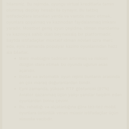
bilərsiniz. Bu rejimdə, oyunçu virtual kreditlərlə təmin
olunmuş display hesabı ilə oynayır. Bu tətbiq
istifadəçilərə istənilən yerdə və vaxtda mərc etmək,
oyunlara qoşulmaq və kazinodan faydalanmaq imkanı
yaradır. Mostbet geniş oyun çeşidinə, idman mərclərinə
və kazinoya sahib olan beynəlxalq bir platformadır.
Saytda istifadəçilər müxtəlif idman növləri üzrə mərc
edə, eyni zamanda populyar kazino oyunlarından həzz
ala bilərlər.
Mərc məbləğini tədricən artırmaq və riskləri
düzgün idarə etmək bu oyunda uğurun əsas
açarıdır.
Botlar və avtomatik oyun rejimi bunların arasında
ən çox maraq doğuranlardan biridir.
Eyni zamanda, yüksək RTP göstəricisi (97%)
Aviator qazanmaq üçün yaxşı şanslar təqdim edən
oyunlardan birinə çevirir.
Bu, rahatlığı və əlçatanlığına görə tez-tez mobil
oyunlara üstünlük verən müasir istifadəçilər üçün
xüsusilə vacibdir.