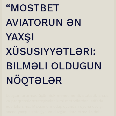
“MOSTBET
AVIATORUN ƏN
YAXŞI
XÜSUSIYYƏTLƏRI:
BILMƏLI OLDUGUN
NÖQTƏLƏR
Uduşları artırmaq üçün risk menecmenti, statistik analiz
və proqressiv strategiyalar kimi metodlardan istifadə
edə bilərsiniz. Maksimum uduş oyundan oyuna dəyişir,
ancaq yaxşı strategiya və düzgün idarə etmə ilə daha