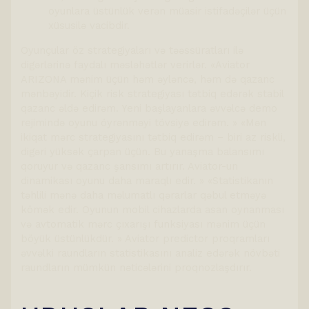
oyunlara üstünlük verən müasir istifadəçilər üçün
xüsusilə vacibdir.
Oyunçular öz strategiyaları və təəssüratları ilə
digərlərinə faydalı məsləhətlər verirlər. «Aviator
ARIZONA mənim üçün həm əyləncə, həm də qazanc
mənbəyidir. Kiçik risk strategiyası tətbiq edərək stabil
qazanc əldə edirəm. Yeni başlayanlara əvvəlcə demo
rejimində oyunu öyrənməyi tövsiyə edirəm. » «Mən
ikiqat mərc strategiyasını tətbiq edirəm – biri az riskli,
digəri yüksək çarpan üçün. Bu yanaşma balansımı
qoruyur və qazanc şansımı artırır. Aviator-un
dinamikası oyunu daha maraqlı edir. » «Statistikanın
təhlili mənə daha məlumatlı qərarlar qəbul etməyə
kömək edir. Oyunun mobil cihazlarda asan oynanması
və avtomatik mərc çıxarışı funksiyası mənim üçün
böyük üstünlükdür. » Aviator predictor proqramları
əvvəlki raundların statistikasını analiz edərək növbəti
raundların mümkün nəticələrini proqnozlaşdırır.