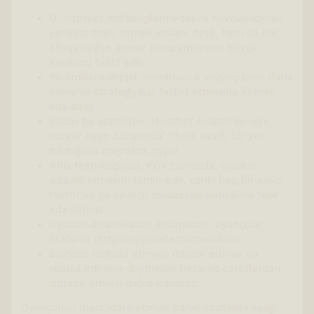
O, İnternet istifadəçilərinə təkcə növbəti idman
yarışına mərc etmək imkanı deyil, həm də hər
zövqə uyğun qumar proqramlarının böyük
kataloqu təklif edir.
Bu amillərə diqqət yetirilməsi,» «oyunçuların daha
səmərəli strategiyalar tətbiq etməsinə kömək
edə bilər.
Bütün bu aspektlər, Mostbet Aviator’un niyə
müasir oyun bazarında” “belə əsaslı bir yer
tutduğunu meydana qoyur.
RNG texnologiyası, eyni zamanda, oyunun
ədalətli olmasını təmin edir, çünki heç bir xarici
faktor və ya oyunçu müdaxiləsi nəticələrə təsir
edə bilməz.
Oyunun dinamikasını anlamadan, oyunçular
risklərini düzgün qiymətləndirməlidirlər.
Saytdan istifadə etməyə davam edərək və
«qəbul edirəm» düyməsini basaraq çərəzlərdən
istifadə etməyi qəbul edirsiniz.
Oyunçunun mərc idarə etməsi panel vasitəsilə aşağı