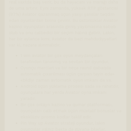
real vaxtda baş verir, bu da həyəcanı və marağı daha
de uma artırır. Eyni zamanda, yüksək RTP göstəricisi
(97%) Aviator qazanmaq üçün yaxşı şanslar təqdim
edən oyunlardan birinə çevirir. Bu üstünlüklər Aviator
kazino oyunçuları arasında geniş yayılmasına səbəb
olub və onu cəlbedici bir seçim halına gətirir. Lakin,
hər bir əyləncə kimi, Aviator da bəzi məhdudiyyətləri
var ki, nəzərə alınmalıdır.
1 win aviator bir çox oyun meydançaları
tərəfindən tanınmış və sevilən bir oyundur.
Oyunçu mərcləri və bir neçə raund qabaqda
avtomatik çıxarılması üçün çarpan təyin edə»
«bildiyi zaman avtomatik oyun imkanı da va.
Android üçün yükləmə prosesi sadə və rahatdır,
oyunçulara hər yerdə Aviator oyna imkanı
yaradır.
Bir çox onlayn kazino və qumar platforması,
oyunçuları cəlb etmək üçün müxtəlif bonuslar və
eksklüziv promo kodlar təklif edir.
Pin Way up Aviator strateji oyundur, lakin
oyunçular yalnız bəxtə də güvənə bilərlər.