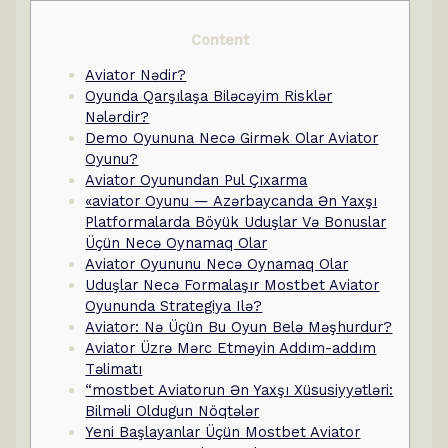
Content
Aviator Nədir?
Oyunda Qarşılaşa Biləcəyim Risklər
Nələrdir?
Demo Oyununa Necə Girmək Olar Aviator
Oyunu?
Aviator Oyunundan Pul Çıxarma
«aviator Oyunu — Azərbaycanda Ən Yaxşı
Platformalarda Böyük Uduşlar Və Bonuslar
Üçün Necə Oynamaq Olar
Aviator Oyununu Necə Oynamaq Olar
Uduşlar Necə Formalaşır Mostbet Aviator
Oyununda Strategiya Ilə?
Aviator: Nə Üçün Bu Oyun Belə Məşhurdur?
Aviator Üzrə Mərc Etməyin Addım-addım
Təlimatı
“mostbet Aviatorun Ən Yaxşı Xüsusiyyətləri:
Bilməli Oldugun Nöqtələr
Yeni Başlayanlar Üçün Mostbet Aviator