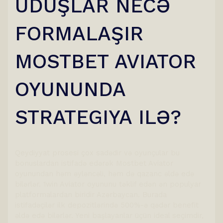
UDUŞLAR NECƏ
FORMALAŞIR
MOSTBET AVIATOR
OYUNUNDA
STRATEGIYA ILƏ?
Qeydiyyat prosesi çox sadədir və oyunçular bu
bonuslardan istifadə edərək Mostbet Aviator
oyunundan həm əyləncəli, həm də qazanc əldə edə
bilərlər. 1win Aviator oyununu təklif edən ən populyar
platformalardan biridir Azərbaycan. Burada
istifadəçilər ilk depozitlərində 500%-ə qədər benefit
əldə edə bilərlər. Yeni başlayanlar üçün ideal seçimdir,