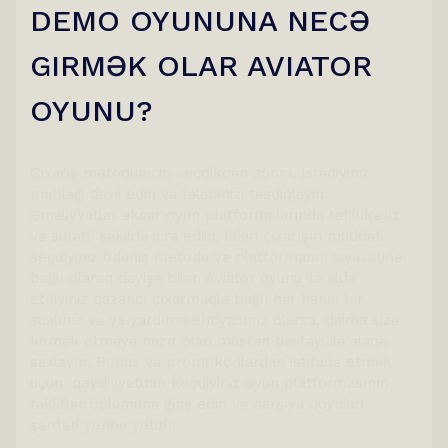
DEMO OYUNUNA NECƏ
GIRMƏK OLAR AVIATOR
OYUNU?
Çıxarış metodunuzu seçdikdən sonra, istədiyiniz
məbləği daxil edin və tələbinizi təsdiqləyin.
Əməliyyatlar əksər oyun platformalarında təhlükəsiz
və sürətli şəkildə icra edilir, lakin çıxarışın müddəti
seçdiyiniz ödəniş metodu və platformanın siyasətinə
bağlı olaraq dəyişə bilər. Aviator oyunu ilə əldə
etdiyiniz qazancı çıxarmaqla bağlı hər hansı bir
sualınız və ya yardıma ehtiyacınız olarsa, daima sizə
kömək etməyə hazır olan müştəri dəstəyi ilə əlaqə
saxlayın. Bonus və promokodlardan istifadə etmək
üçün, qeydiyyatdan keçdiyiniz oyun platformasının
təkliflər bölümünə giriş edin və qarşıya qoyulan
şərtləri yerinə yetirin.