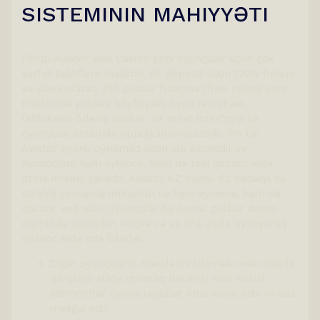
SISTEMININ MAHIYYƏTI
PinUp Aviator weil Casino yeni oyunçular üçün çox
sərfəli təkliflərə malikdir. İlk depozit üçün 120% bonus
və əlavə olaraq 250 pulsuz fırlatma (free spins) verir.
Platforma yüksək keyfiyyətli oyun təcrübəsi,
təhlükəsiz ödəniş üsulları və rahat interfeysi ilə
oyunçular arasında populyarlıq qazanıb. Pin Up
Aviator oyunu oynamaq üçün əla seçimdir və
oyunçulara həm əyləncə, həm də real qazanc əldə
etmə imkanı yaradır. Aviator AZ oyunu öz sadəliyi və
strateji yanaşma imkanları ilə həm əyləncə, həm də
qazanc vəd edir. Oyunçular bu oyunu pulsuz demo
rejimində sınaqdan keçirə və ya real pulla oynayaraq
qazanc əldə edə bilərlər.
Digər oyunçuların mərclərini izləmək» «və onlarla
qarşılıqlı əlaqə qurmaq bacarığı kimi sosial
elementlər oyuna rəqabət ruhu əlavə edir və sizi
məşğul edir.