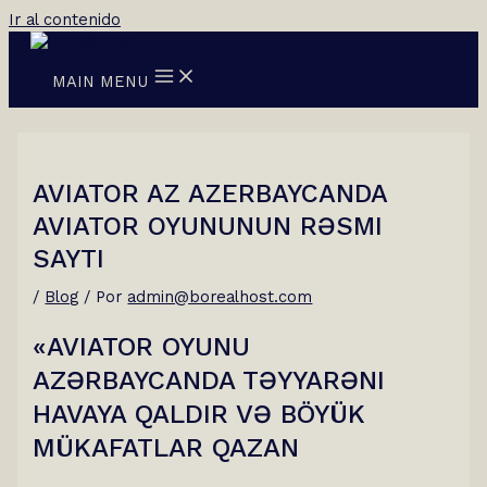
Ir al contenido
MAIN MENU
AVIATOR AZ AZERBAYCANDA
AVIATOR OYUNUNUN RƏSMI
SAYTI
/
Blog
/ Por
admin@borealhost.com
«AVIATOR OYUNU
AZƏRBAYCANDA TƏYYARƏNI
HAVAYA QALDIR VƏ BÖYÜK
MÜKAFATLAR QAZAN