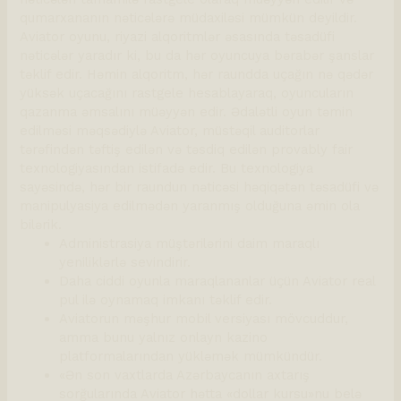
qumarxananın nəticələrə müdaxiləsi mümkün deyildir.
Aviator oyunu, riyazi alqoritmlər əsasında təsadüfi
nəticələr yaradır ki, bu da hər oyuncuya bərabər şanslar
təklif edir. Həmin alqoritm, hər raundda uçağın nə qədər
yüksək uçacağını rastgele hesablayaraq, oyuncuların
qazanma əmsalını müəyyən edir. Ədalətli oyun təmin
edilməsi məqsədiylə Aviator, müstəqil auditorlar
tərəfindən təftiş edilən və təsdiq edilən provably fair
texnologiyasından istifadə edir. Bu texnologiya
sayəsində, hər bir raundun nəticəsi həqiqətən təsadüfi və
manipulyasiya edilmədən yaranmış olduğuna əmin ola
bilərik.
Administrasiya müştərilərini daim maraqlı
yeniliklərlə sevindirir.
Daha ciddi oyunla maraqlananlar üçün Aviator real
pul ilə oynamaq imkanı təklif edir.
Aviatorun məşhur mobil versiyası mövcuddur,
amma bunu yalnız onlayn kazino
platformalarından yükləmək mümkündür.
«Ən son vaxtlarda Azərbaycanın axtarış
sorğularında Aviator hətta «dollar kursu»nu belə