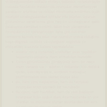
strategiyasından istifadə etməyə üstünlük verənlər üçün
xüsusilə faydalıdır. Aviator-da oyunçular müvəffəqiyyət
şanslarını artırmaq və riskləri minimuma endirmək üçün
müxtəlif strategiyalardan istifadə edə bilərlər. Oyunun
gözlənilməz xarakterinə görə heç bir strategiyanın qalib
gələcəyinə zəmanət verilmir, lakin bəzi yanaşmalar
oyunçuların öz qərarlarından daha çox xəbərdar
olmasına kömək edə bilər. Hər raundun unikal olduğunu
başa düşmək vacibdir və oyunçular acgözlük və
ehtiyatlılıq arasında balans tapmalıdırlar.
Aviator necə oynamaq oyununun əsas qaydaları
təyyarənin uçuşuna mərc etməkdən ibarətdir.
Ekran görüntüsündə gördüyünüz kimi, bir neçə
mərc variantı var – adətən 1 dollardan 100 dollara
qədər, baxmayaraq ki, konkret məbləğlər
platformadan asılı olaraq dəyişə bilər.
Bu, həm yeni başlayanlar, həm də təcrübəli
oyunçular üçün qıymətli bir təcrübədir.
Bu oyun, həm təcrübəli, həm də yeni başlayan
oyunçular üçün uyğun olan, Azərbaycanda ən çox
izlənilən və müzakirə olunan oyunlardan biri kimi
öz mövqeyini davam etdirir.