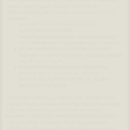
kodları istifadə etməklə, siz əlavə uduşlar və ya pulsuz
mərclər əldə bilərsiniz. Aşağıda belə məşhur
platformalardan bəzi bonuslar və promotional kodlar
verilmişdir.
İnterfeysin əsas hissələrinə və onların
funksiyalarına nəzər salaq.
Aviator oyununu aldatmağa çalışmaq yalnız etik
deyil, həm də ciddi nəticələrə gətirib çıxara bilər.
Bu risk elementi bir çox oyunçunu cəlb edir,
adrenalin və şübhə hissi yaradır ki, bu da Aviatoru
maraqlı oyuna çevirir.
Provably Fair texnologiyasına əsaslanan bu
alqoritm agent tərəfindən hər hansı bir
manipulyasiyanı istisna edir, hər bir raundun
qərəzsizliyini təmin edir.
Bununla belə, bu cür uduşlar çox vaxt nisbətən kiçik
olur, bu, sabitliyi və aşağı riskləri qiymətləndirənlər üçün
uyğundur. Bu xüsusiyyət oyunçulara əvvəlcədən
istədikləri çarpanı təyin etməyə imkan verir, bu zaman
mərc avtomatik olaraq geri alınır. Bu, diqqətsizlik
səbəbindən bir anı qaçırmaq istəməyən və ya oyuna