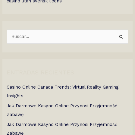
casino utan svensk licens
B
u
s
c
ENTRADAS RECIENTES
a
r
Casino Online Canada Trends: Virtual Reality Gaming
p
Insights
o
Jak Darmowe Kasyno Online Przynosi Przyjemność i
r
Zabawę
:
Jak Darmowe Kasyno Online Przynosi Przyjemność i
Zabawę