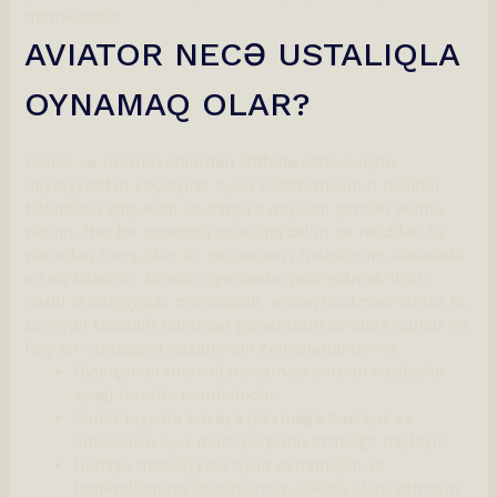
mümkündür.
AVIATOR NECƏ USTALIQLA
OYNAMAQ OLAR?
Bonus və promokodlardan istifadə etmək üçün,
qeydiyyatdan keçdiyiniz oyun platformasının təkliflər
bölümünə giriş edin və qarşıya qoyulan şərtləri yerinə
yetirin. Hər bir promosyonun qaydaları və müddəti ilə
yaxından tanış olun ki, qazancınızı maksimum dərəcədə
artıra biləsiniz. Aviator oyununda qalib gəlmək üçün
çoxlu strategiyalar mövcuddur, ancaq unutmaq olmaz ki,
bu oyun təsadüfi nömrələr generatoru ilə idarə olunur və
heç bir strategiya qazanmanı zəmanətləndirmir.
Oyunçunun mərc idarə etməsi screen vasitəsilə
aşağı tərəfdə mümkündür.
Sonra təyyarə havaya qalxmağa başlayır və
əmsallar (və ya mərc çarpanı) artmağa başlayır.
Həmişə məsuliyyətli oyun oynamağın və
bankroll’unuzu düşünülmüş şəkildə idarə etməyin