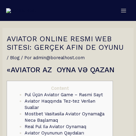
Ir
MAI
al
contenido
MEN
AVIATOR ONLINE RESMI WEB
SITESI: GERÇEK AFIN DE OYUNU
/
Blog
/ Por
admin@borealhost.com
«AVIATOR AZ ️ OYNA VƏ QAZAN
Content
Pul Üçün Aviator Game – Rəsmi Sayt
Aviator Haqqında Tez-tez Verilən
Suallar
Mostbet Vasitəsilə Aviator Oynamağa
Necə Başlamaq
Real Pul Ilə Aviator Oynamaq
Aviator Oyununun Qaydaları