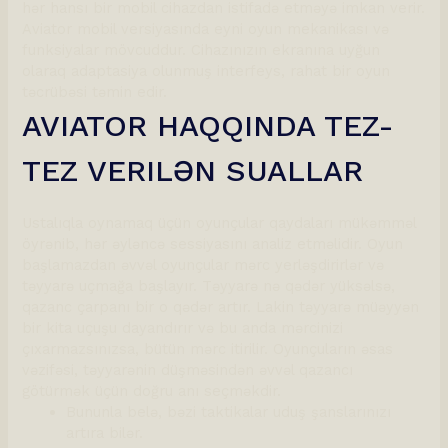
hər hansı bir mobil cihazdan istifadə etməyə imkan verir.
Aviator mobil versiyasında eyni oyun mekanikası və
funksiyalar mövcuddur. Cihazınızın ekranına uyğun
olaraq adaptasiya olunmuş interfeys, rahat bir oyun
təcrübəsi təmin edir.
AVIATOR HAQQINDA TEZ-
TEZ VERILƏN SUALLAR
Ustalıqla oynamaq üçün oyunçular qaydaları mükəmməl
öyrənib, hər əyləncə sessiyasını analiz etməlidir. Oyun
başlamazdan əvvəl oyunçular mərc yerləşdirirlər və
təyyarə uçmağa başlayır. Təyyarə nə qədər yüksəlsə,
qazanc çarpanı bir o qədər artır. Lakin təyyarə müəyyən
bir kita uçuşu dayandırır və bu anda mərcinizi
çıxarmazsınızsa, bütün mərc itirilir. Oyunçuların əsas
vəzifəsi, təyyarənin düşməsindən əvvəl qazancı
götürmək üçün doğru anı seçməkdir.
Bununla belə, bəzi taktikalar uduş şanslarınızı
artıra bilər.