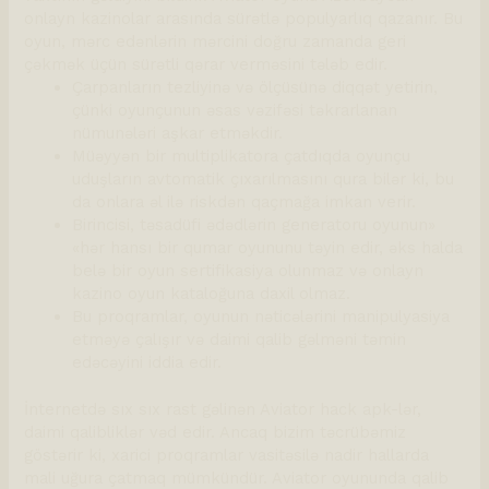
onlayn kazinolar arasında sürətlə populyarlıq qazanır. Bu
oyun, mərc edənlərin mərcini doğru zamanda geri
çəkmək üçün sürətli qərar verməsini tələb edir.
Çarpanların tezliyinə və ölçüsünə diqqət yetirin,
çünki oyunçunun əsas vəzifəsi təkrarlanan
nümunələri aşkar etməkdir.
Müəyyən bir multiplikatora çatdıqda oyunçu
uduşların avtomatik çıxarılmasını qura bilər ki, bu
da onlara əl ilə riskdən qaçmağa imkan verir.
Birincisi, təsadüfi ədədlərin generatoru oyunun»
«hər hansı bir qumar oyununu təyin edir, əks halda
belə bir oyun sertifikasiya olunmaz və onlayn
kazino oyun kataloğuna daxil olmaz.
Bu proqramlar, oyunun nəticələrini manipulyasiya
etməyə çalışır və daimi qalib gəlməni təmin
edəcəyini iddia edir.
İnternetdə sıx sıx rast gəlinən Aviator hack apk-lər,
daimi qalibliklər vəd edir. Ancaq bizim təcrübəmiz
göstərir ki, xarici proqramlar vasitəsilə nadir hallarda
mali uğura çatmaq mümkündür. Aviator oyununda qalib