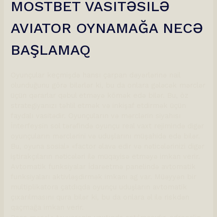
MOSTBET VASITƏSILƏ
AVIATOR OYNAMAĞA NECƏ
BAŞLAMAQ
Oyunçular keçmişdə hansı çarpan dəyərlərinə nail
olunduğunu görə bilərlər ki, bu da onlara gələcək mərclər
üçün qərarlar qəbul etməyə kömək edə bilər. Bu, öz
strategiyanızı təhlil etmək və inkişaf etdirmək üçün
faydalı vasitədir. Oyunçuların və mərclərin siyahısı
İnterfeysin sol tərəfində oyunçu real vaxt rejimində digər
oyunçuların mərclərini və uduşlarını müşahidə edə bilər.
Bu, oyuna sosial» «factor əlavə edir və nəticələrinizi digər
iştirakçıların nəticələri ilə müqayisə etməyə imkan verir.
Avtomatik funksiyalar İdarəetmə panelində avtomatik
funksiyaları aktivləşdirmək imkanı ag var. Müəyyən bir
multiplikatora çatdıqda oyunçu uduşların avtomatik
çıxarılmasını qura bilər ki, bu da onlara əl ilə riskdən
qaçmağa imkan verir.