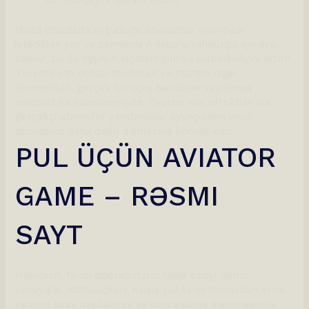
Mobil cihazlarla uyğunluğu sayəsində, oyunçular
istədikləri yer və zamanda Aviator’u rahatlıqla oynaya
bilirlər, bu da oyunun əlçatanlığını və cəlbediciliyini artırır.
Təyyarələrin detallı modelləri və oyunun digər
elementləri, gerçək bir uçuş təcrübəsi yaşatmaq
məqsədi ilə hazırlanmışdır. Oyunun səs effektləri isə,
gerçekçi atmosfer yaratmaqla, oyunçuların oyun
dünyasına daha dərin dalmasına kömək edir.
PUL ÜÇÜN AVIATOR
GAME – RƏSMI
SAYT
Həmçinin, fərqli operatorların təklif etdiyi demo
versiyalar, istifadəçilərə həqiqi pul ilə oynamazdan əvvəl
oyunun əsas qaydalarını və stratejilərini mənimsəmək