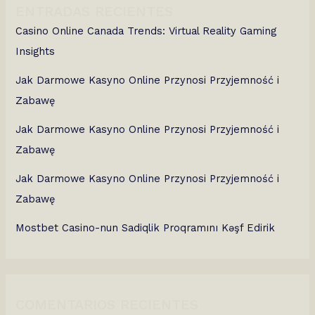
ENTRADAS RECIENTES
Casino Online Canada Trends: Virtual Reality Gaming
Insights
Jak Darmowe Kasyno Online Przynosi Przyjemność i
Zabawę
Jak Darmowe Kasyno Online Przynosi Przyjemność i
Zabawę
Jak Darmowe Kasyno Online Przynosi Przyjemność i
Zabawę
Mostbet Casino-nun Sadiqlik Proqramını Kəşf Edirik
COMENTARIOS RECIENTES