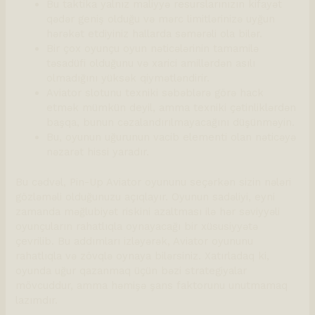
Bu taktika yalnız maliyyə resurslarınızın kifayət
qədər geniş olduğu və mərc limitlərinizə uyğun
hərəkət etdiyiniz hallarda səmərəli ola bilər.
Bir çox oyunçu oyun nəticələrinin tamamilə
təsadüfi olduğunu və xarici amillərdən asılı
olmadığını yüksək qiymətləndirir.
Aviator slotunu texniki səbəblərə görə hack
etmək mümkün deyil, amma texniki çətinliklərdən
başqa, bunun cəzalandırılmayacağını düşünməyin.
Bu, oyunun uğurunun vacib elementi olan nəticəyə
nəzarət hissi yaradır.
Bu cədvəl, Pin-Up Aviator oyununu seçərkən sizin nələri
gözləməli olduğunuzu açıqlayır. Oyunun sadəliyi, eyni
zamanda məğlubiyət riskini azaltması ilə hər səviyyəli
oyunçuların rahatlıqla oynayacağı bir xüsusiyyətə
çevrilib. Bu addımları izləyərək, Aviator oyununu
rahatlıqla və zövqlə oynaya bilərsiniz. Xatırladaq ki,
oyunda uğur qazanmaq üçün bəzi strategiyalar
mövcuddur, amma həmişə şans faktorunu unutmamaq
lazımdır.