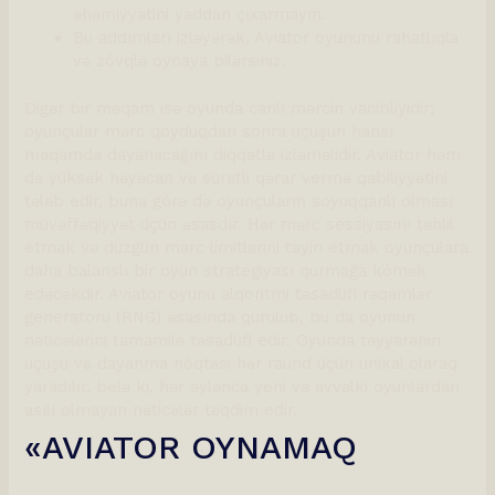
əhəmiyyətini yaddan çıxarmayın.
Bu addımları izləyərək, Aviator oyununu rahatlıqla
və zövqlə oynaya bilərsiniz.
Digər bir məqam isə oyunda canlı mərcin vacibliyidir;
oyunçular mərc qoyduqdan sonra uçuşun hansı
məqamda dayanacağını diqqətlə izləməlidir. Aviator həm
də yüksək həyəcan və sürətli qərar vermə qabiliyyətini
tələb edir, buna görə də oyunçuların soyuqqanlı olması
müvəffəqiyyət üçün əsasdır. Hər mərc sessiyasını təhlil
etmək və düzgün mərc limitlərini təyin etmək oyunçulara
daha balanslı bir oyun strategiyası qurmağa kömək
edəcəkdir. Aviator oyunu alqoritmi təsadüfi rəqəmlər
generatoru (RNG) əsasında qurulub, bu da oyunun
nəticələrini tamamilə təsadüfi edir. Oyunda təyyarənin
uçuşu və dayanma nöqtəsi hər raund üçün unikal olaraq
yaradılır, belə ki, hər əyləncə yeni və əvvəlki oyunlardan
asılı olmayan nəticələr təqdim edir.
«AVIATOR OYNAMAQ