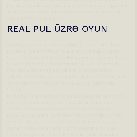
populyar oyunlardan birinə çevrilib. Onun sadə qaydaları,
sürətli templi əyləncə prosesi və cəlbedici interfeysi
oyunçuların diqqətini çəkir.
REAL PUL ÜZRƏ OYUN
Qeydiyyat prosesi tamamlandıqdan sonra, hesabınıza
pul əlavə edərək Aviator oyunu ilə oynamağa başlaya
bilərsiniz. Aviatori kazino kolleksiyasında tapmaq üçün,
hesabınıza depozit əlavə edərək və oyunun axtarış
hissəsində axtararaq edə bilərsiniz. Bu proseslər
istifadəçilərə sadə və asan yoldur, ki, onlar Aviator online
oyununda qeyri-müəyyən bir rahatlıqla iştirak edə
bilərlər.
Bu kodlar yeni oyunçular üçün əla başlanğıc təmin edir,
həmçinin daimi oyunçulara əlavə üstünlüklər verir.
Aviator necə oynamaq oyununun əsas qaydaları
təyyarənin uçuşuna mərc etməkdən ibarətdir. Mərcinizi
yerləşdirdikdən sonra təyyarənin qalxışını izləyirsiniz və
çarpan yüksəldikcə qazanc potensialınız artır. Lakin
riskləri düzgün idarə etmək vacibdir, çünki mərcdən