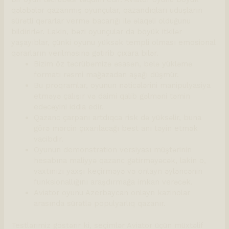
qələbələr qazanmış oyunçular, qazandıqları uduşların
sürətli qərarlar vermə bacarığı ilə əlaqəli olduğunu
bildirirlər. Lakin, bəzi oyunçular da böyük itkilər
yaşayıblar, çünki oyunu yüksək templi olması emosional
qərarların verilməsinə gətirib çıxara bilər.
Bizim öz təcrübəmizə əsasən, belə yükləmə
formatı rəsmi mağazadan aşağı düşmür.
Bu proqramlar, oyunun nəticələrini manipulyasiya
etməyə çalışır və daimi qalib gəlməni təmin
edəcəyini iddia edir.
Qazanc çarpanı artdıqca risk də yüksəlir, buna
görə mərcin çıxarılacağı best anı təyin etmək
vacibdir.
Oyunun demonstration versiyası müştərinin
hesabına maliyyə qazanc gətirməyəcək, lakin o,
vaxtınızı yaxşı keçirməyə və onlayn əyləncənin
funksionallığını araşdırmağa imkan verəcək.
Aviator oyunu Azerbaycan onlayn kazinolar
arasında sürətlə populyarlıq qazanır.
Testlərimiz göstərir ki, seçimlər Aviator üçün müxtəlif