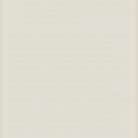
baxımdan, təcrübəsindən asılı olmayaraq istənilən
İnternet istifadəçisi funksionallıqda naviqasiya edə
biləcək. Növbəti oyun bitdikdən sonra müştəri
statistika ilə tanış ola bilər.
Qumar janrının pərəstişkarı təqdim olunan məlumatlara
etibar etmirsə, tərtibatçılar ona statistikanı şəxsən
yoxlamaq imkanı verir. Artıq başa çatmış aviator
mostbet oyunları öyrəndikdən sonra onlayn kazinonun
müştərisi pul müqabilində daha da qumar oynamaq üçün
öz strategiyasını formalaşdıra biləcək. Böyük cekpotu
daha semblante vurmaq istəyən şəbəkə istifadəçisi heç
nə ilə qalma riskini daşıyır. Statistikanı öyrənməklə
virtual qumar klublarının müştəriləri nəinki site
administrasiyasının dürüstlüyünə əmin ola, həm də öz
strategiyalarını formalaşdıra bilərlər. Tamamilə hər hansı
bir əl cihazı və en este momento fərdi kompüter sahibi
növbəti mərc edə biləcək. Oyunun uyğun variantını
tapmaq üçün İnternet brauzerindən istifadə etmək
kifayətdir. Axtarış qutusuna müvafiq sorğunu daxil
etdikdən sonra sistem bir neçə variant verəcək, onların