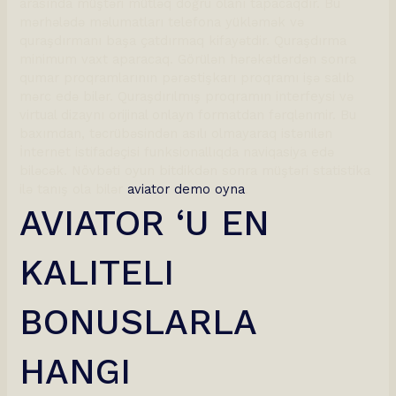
arasında müştəri mütləq doğru olanı tapacaqdır. Bu
mərhələdə məlumatları telefona yükləmək və
quraşdırmanı başa çatdırmaq kifayətdir. Quraşdırma
minimum vaxt aparacaq. Görülən hərəkətlərdən sonra
qumar proqramlarının pərəstişkarı proqramı işə salıb
mərc edə bilər. Quraşdırılmış proqramın interfeysi və
virtual dizaynı orijinal onlayn formatdan fərqlənmir. Bu
baxımdan, təcrübəsindən asılı olmayaraq istənilən
İnternet istifadəçisi funksionallıqda naviqasiya edə
biləcək. Növbəti oyun bitdikdən sonra müştəri statistika
ilə tanış ola bilər
aviator demo oyna
.
AVIATOR ‘U EN
KALITELI
BONUSLARLA
HANGI