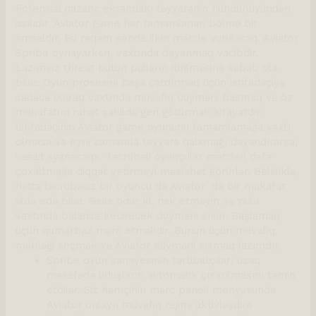
Potensial qazanc ekrandakı təyyarənin hündürlüyündən
asılıdır. Aviator game hər tamamlanan bölmə bir
əmsaldır. Bu rəqəm sonda ilkin mərclə vurulacaq. Aviator
Spribe oynayarkən, vaxtında dayanmaq vacibdir.
Lazımsız threat bütün pulların itirilməsinə səbəb ola
bilər. Oyun prosesini başa çatdırmaq üçün istifadəçiyə
sadəcə olaraq vaxtında müvafiq düyməni basmaq və öz
mükafatını rahat şəkildə geri götürmək kifayətdir.
İstifadəçinin Aviator game oyununu tamamlamağa vaxtı
olmasa və eyni zamanda təyyarə qalxmağı dayandırarsa,
vəsait «yanacaq». Təcrübəli oyunçular mərcləri dəfə
çoxaltmağa diqqət yetirməyi məsləhət görürlər. Beləliklə,
hətta təcrübəsiz bir oyuncu da Aviator’ da bir mükafat
əldə edə bilər. Əsas odur ki, risk etməyin və pulu
vaxtında balansa kecirecek düyməni sıxın. Başlamaq
üçün qumarbaz mərc etməlidir. Bunun üçün müvafiq
məbləği seçmək və Aviator düyməni sıxmaq lazımdır.
Spribe oyun sənayesinin tərtibatçıları uzaq
məsafədə uduşların avtomatik çıxarılmasını təmin
etdilər. Siz həmçinin mərc paneli menyusunda
Aviator onlayn müvafiq rejimi aktivləşdirə