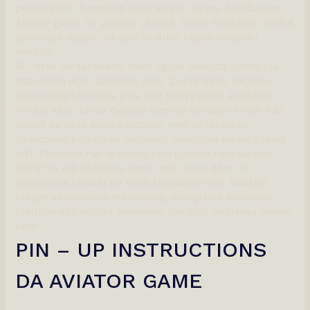
populyarlığı durmadan artır. Aviator oyunu Azerbaycan
Aviator game bir yeniliyə çevrildi. Daimi müştərilər dərhal
əyləncəyə diqqət çəkdilər və artıq böyük cekpotu
vurdular.
Bu, riskli bir taktikadır, lakin uğurlu olduqda sürətli pul
qazanmaq üçün zəmanət verir. Çeşitli bahis seçimləri
oyunculara stratejiyə görə risk səviyyələrini ayarlama
imkanı verir, bu da oyunun əlverişli olmasını təmin edir.
Sürətli və sadə oyun qaydaları, yeni və təcrübəli
oyunçulara kompleks olmayan, təlatümlü əyləncə təklif
edir. Provably Fair texnologiyası oyunun nəticələrinin
şəffaf və adil olduğunu təmin edir, buna görə də
oyunçulara etibarlı bir oyun təcrübəsi verir. Müxtəlif
onlayn kazinolarda mövcudluq, oyunçulara istədikləri
platformada Aviator oyununun zövqünü çıxarmaq imkanı
verir.
PIN – UP INSTRUCTIONS
DA AVIATOR GAME