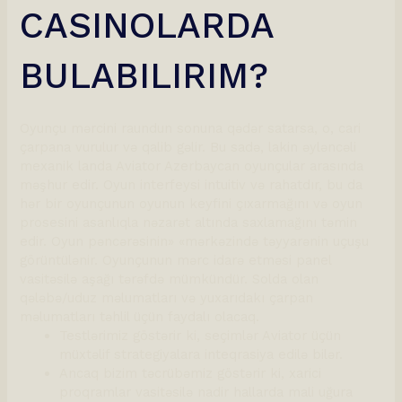
CASINOLARDA
BULABILIRIM?
Oyunçu mərcini raundun sonuna qədər satarsa, o, cari
çarpana vurulur və qalib gəlir. Bu sadə, lakin əyləncəli
mexanik landa Aviator Azerbaycan oyunçular arasında
məşhur edir. Oyun interfeysi intuitiv və rahatdır, bu da
hər bir oyunçunun oyunun keyfini çıxarmağını və oyun
prosesini asanlıqla nəzarət altında saxlamağını təmin
edir. Oyun pəncərəsinin» «mərkəzində təyyarənin uçuşu
görüntülənir. Oyunçunun mərc idarə etməsi panel
vasitəsilə aşağı tərəfdə mümkündür. Solda olan
qələbə/uduz məlumatları və yuxarıdakı çarpan
məlumatları təhlil üçün faydalı olacaq.
Testlərimiz göstərir ki, seçimlər Aviator üçün
müxtəlif strategiyalara inteqrasiya edilə bilər.
Ancaq bizim təcrübəmiz göstərir ki, xarici
proqramlar vasitəsilə nadir hallarda mali uğura