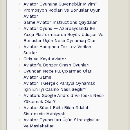
Aviator Oyununa Güvenebilir Miyim?
Promosyon Kodları Ve Bonuslar Oyun
Aviator
Game Aviator Instructions Qaydalar
Aviator Oyunu — Azərbaycanda Ən
Yaxşı Platformalarda Böyük Uduşlar Və
Bonuslar Üçün Necə Oynamaq Olar
Aviator Haqqında Tez-tez Verilən
Suallar
Giriş Ve Kayıt Aviator
Aviator’a Benzer Crash Oyunları
Oyundan Necə Pul Çıxarmaq Olar
Aviator Game
Aviator ‘ı Gerçek Parayla Oynamak
Için En Iyi Casino Nasıl Seçilir?
Aviatoru Google Android Və Ios-a Necə
Yükləmək Olar?
Aviator Sübut Edilə Bilən Ədalət
Sisteminin Mahiyyəti
Aviator Oyuncuları Üçün Strategiyalar
Və Məsləhətlər