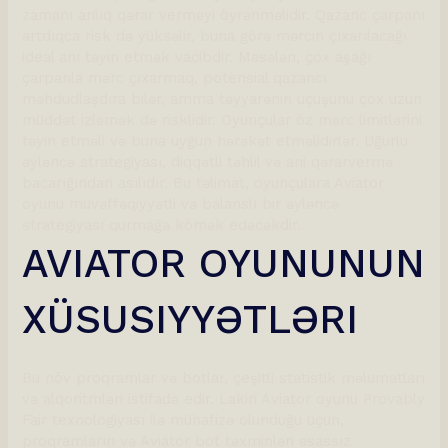
zamanı anlıq qərar verməyi öyrənməlidir. Qazanc çarpanı
artdıqca risk də yüksəlir, buna görə mərcin çıxarılacağı
ideal anı təyin etmək vacibdir. Məsələn, çox aşağı
çarpanla mərc çıxarmaq, potensial qazancı
məhdudlaşdıra bilər, amma təyyarənin uçuşunu çox uzun
müddət izləmək də risklidir. Oyunçular öz mərc limitlərini
təyin etməli və buna uyğun hərəkət etməlidirlər. Uğurlu
əyləncə strategiyası, diqqətli təhlil və ani qərarvermə
bacarığından asılıdır. Bu təlimat, oyunçulara Aviator
oyunu müvəffəqiyyətli və balanslı bir əyləncə
strategiyası qurmağa kömək edəcəkdir.
AVIATOR OYUNUNUN
XÜSUSIYYƏTLƏRI
Bu növ proqramlar və botlar, çeşitli statistik məlumatları
və alqoritmləri istifadə edir. Lakin Aviator oyunu Provably
Fair texnologiyası ilə mühafizə olunduğu üçün,
proqramların və Aviator bot təxminləri əsassız