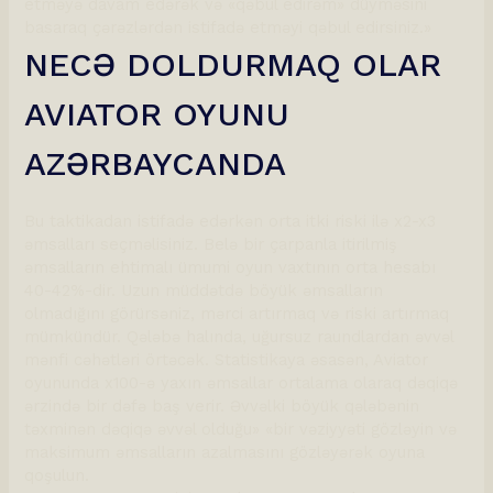
etməyə davam edərək və «qəbul edirəm» düyməsini
basaraq çərəzlərdən istifadə etməyi qəbul edirsiniz.»
NECƏ DOLDURMAQ OLAR
AVIATOR OYUNU
AZƏRBAYCANDA
Bu taktikadan istifadə edərkən orta itki riski ilə x2-x3
əmsalları seçməlisiniz. Belə bir çarpanla itirilmiş
əmsalların ehtimalı ümumi oyun vaxtının orta hesabı
40-42%-dir. Uzun müddətdə böyük əmsalların
olmadığını görürsəniz, mərci artırmaq və riski artırmaq
mümkündür. Qələbə halında, uğursuz raundlardan əvvəl
mənfi cəhətləri örtəcək. Statistikaya əsasən, Aviator
oyununda x100-ə yaxın əmsallar ortalama olaraq dəqiqə
ərzində bir dəfə baş verir. Əvvəlki böyük qələbənin
təxminən dəqiqə əvvəl olduğu» «bir vəziyyəti gözləyin və
maksimum əmsalların azalmasını gözləyərək oyuna
qoşulun.