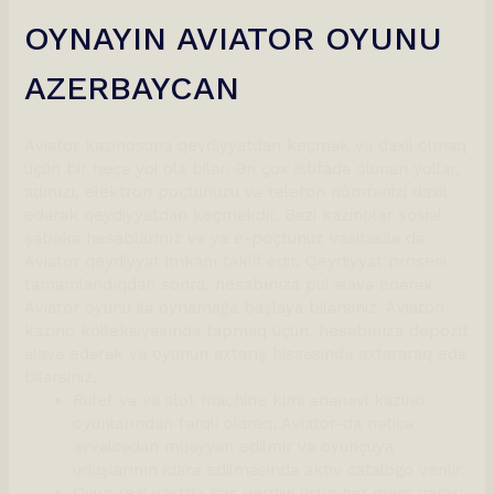
OYNAYIN AVIATOR OYUNU
AZERBAYCAN
Aviator kazinosuna qeydiyyatdan keçmək və daxil olmaq
üçün bir neçə yol ola bilər. Ən çox istifadə olunan yollar,
adınızı, elektron poçtunuzu və telefon nömrənizi daxil
edərək qeydiyyatdan keçməkdir. Bəzi kazinolar sosial
şəbəkə hesablarınız və ya e-poçtunuz vasitəsilə də
Aviator qeydiyyat imkanı təklif edir. Qeydiyyat prosesi
tamamlandıqdan sonra, hesabınıza pul əlavə edərək
Aviator oyunu ilə oynamağa başlaya bilərsiniz. Aviatori
kazino kolleksiyasında tapmaq üçün, hesabınıza depozit
əlavə edərək və oyunun axtarış hissəsində axtararaq edə
bilərsiniz.
Rulet və ya slot machine kimi ənənəvi kazino
oyunlarından fərqli olaraq, Aviator-da nəticə
əvvəlcədən müəyyən edilmir və oyunçuya
uduşlarının idarə edilməsində aktiv catalogo verilir.
Oyun real vaxtda baş verdiyi üçün hər mərc qərarı