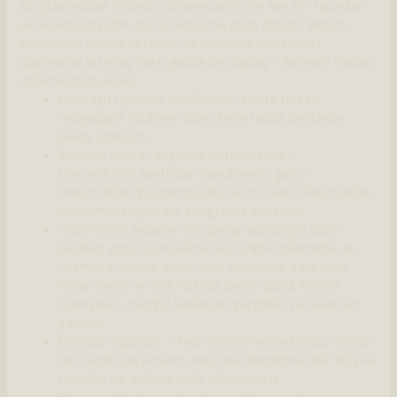
Bu strateyalar oyunun dinamiklərinə və hər bir raundun
əvvəlində qoyulan mərc ölçüsünə görə dəyişir. Bütün
diqqətinizi oyuna verəcək və vaxtında «Cashout»
düyməsini sıxmaq vaxtı gəldikdə olacaq – təyyarə havaa
qalxmazdan əvvəl.
Çoxsaylı uğursuz cəhdlərdən sonra hesab
müvəqqəti kilidlənə bilər; belə halda dəstəklə
əlaqə saxlayın.
Bundan sonra, düyməni vurmalısınız –
bukmekerin saytında “qeydiyyat”, şəxsi
məlumatları göstərməyiniz lazım olan məlumatları
doldurmaq üçün bir programa açılacaq.
İnterfeysin sadəliyi onu geniş auditoriya üçün
əlçatan edir, oyunçulara tez ayağa qalxmağa və
işləməyə olanak verir, eyni zamanda adrenalin
vuran oyun və real vaxtda qərar qəbul etmək
oyunçuları məşğul saxlayan gərginlik və həyəcan
yaradır.
Özünüz düşünün – heç nə itirməyəcəksiniz, ancaq
hər turda təyyarənin necə davrandığına dair böyük
təcrübə və anlayış əldə edəcəksiniz.
Belə bir halda, əvvəlcədən telefonunuzun