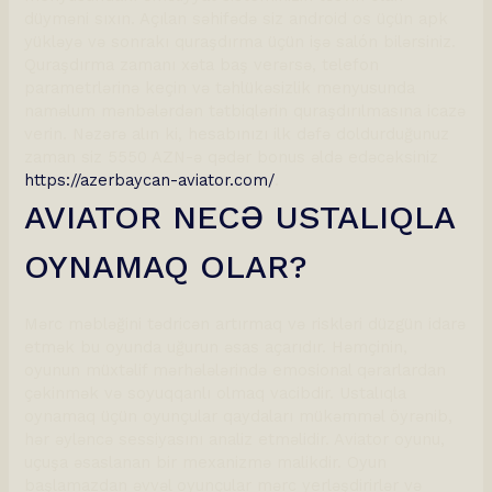
düyməni sıxın. Açılan səhifədə siz android os üçün apk
yükləyə və sonrakı quraşdırma üçün işə salón bilərsiniz.
Quraşdırma zamanı xəta baş verərsə, telefon
parametrlərinə keçin və təhlükəsizlik menyusunda
naməlum mənbələrdən tətbiqlərin quraşdırılmasına icazə
verin. Nəzərə alın ki, hesabınızı ilk dəfə doldurduğunuz
zaman siz 5550 AZN-ə qədər bonus əldə edəcəksiniz
https://azerbaycan-aviator.com/
.
AVIATOR NECƏ USTALIQLA
OYNAMAQ OLAR?
Mərc məbləğini tədricən artırmaq və riskləri düzgün idarə
etmək bu oyunda uğurun əsas açarıdır. Həmçinin,
oyunun müxtəlif mərhələlərində emosional qərarlardan
çəkinmək və soyuqqanlı olmaq vacibdir. Ustalıqla
oynamaq üçün oyunçular qaydaları mükəmməl öyrənib,
hər əyləncə sessiyasını analiz etməlidir. Aviator oyunu,
uçuşa əsaslanan bir mexanizmə malikdir. Oyun
başlamazdan əvvəl oyunçular mərc yerləşdirirlər və