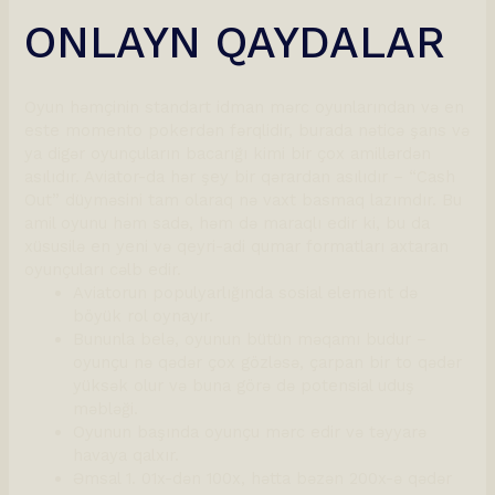
ONLAYN QAYDALAR
Oyun həmçinin standart idman mərc oyunlarından və en
este momento pokerdən fərqlidir, burada nəticə şans və
ya digər oyunçuların bacarığı kimi bir çox amillərdən
asılıdır. Aviator-da hər şey bir qərardan asılıdır – “Cash
Out” düyməsini tam olaraq nə vaxt basmaq lazımdır. Bu
amil oyunu həm sadə, həm də maraqlı edir ki, bu da
xüsusilə en yeni və qeyri-adi qumar formatları axtaran
oyunçuları cəlb edir.
Aviatorun populyarlığında sosial element də
böyük rol oynayır.
Bununla belə, oyunun bütün məqamı budur –
oyunçu nə qədər çox gözləsə, çarpan bir to qədər
yüksək olur və buna görə də potensial uduş
məbləği.
Oyunun başında oyunçu mərc edir və təyyarə
havaya qalxır.
Əmsal 1. 01x-dən 100x, hətta bəzən 200x-ə qədər