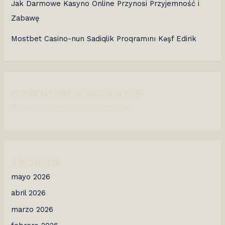
Jak Darmowe Kasyno Online Przynosi Przyjemność i
Zabawę
Mostbet Casino-nun Sadiqlik Proqramını Kəşf Edirik
COMENTARIOS RECIENTES
No hay comentarios que mostrar.
ARCHIVOS
mayo 2026
abril 2026
marzo 2026