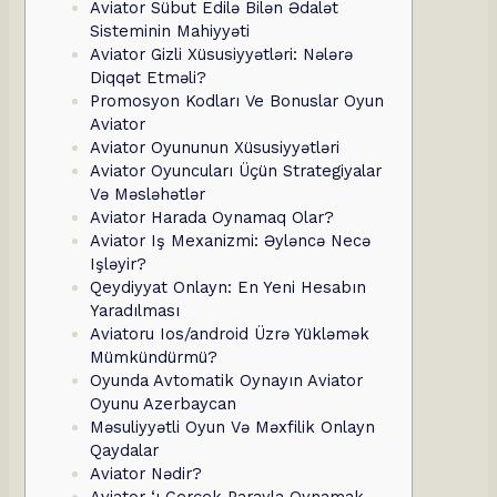
Aviator Sübut Edilə Bilən Ədalət
Sisteminin Mahiyyəti
Aviator Gizli Xüsusiyyətləri: Nələrə
Diqqət Etməli?
Promosyon Kodları Ve Bonuslar Oyun
Aviator
Aviator Oyununun Xüsusiyyətləri
Aviator Oyuncuları Üçün Strategiyalar
Və Məsləhətlər
Aviator Harada Oynamaq Olar?
Aviator Iş Mexanizmi: Əyləncə Necə
Işləyir?
Qeydiyyat Onlayn: En Yeni Hesabın
Yaradılması
Aviatoru Ios/android Üzrə Yükləmək
Mümkündürmü?
Oyunda Avtomatik Oynayın Aviator
Oyunu Azerbaycan
Məsuliyyətli Oyun Və Məxfilik Onlayn
Qaydalar
Aviator Nədir?