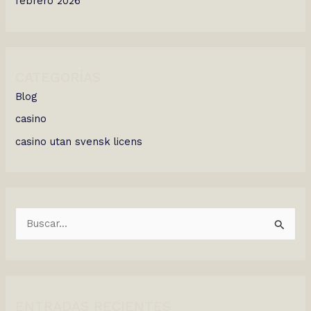
febrero 2026
CATEGORÍAS
Blog
casino
casino utan svensk licens
B
u
s
c
ENTRADAS RECIENTES
a