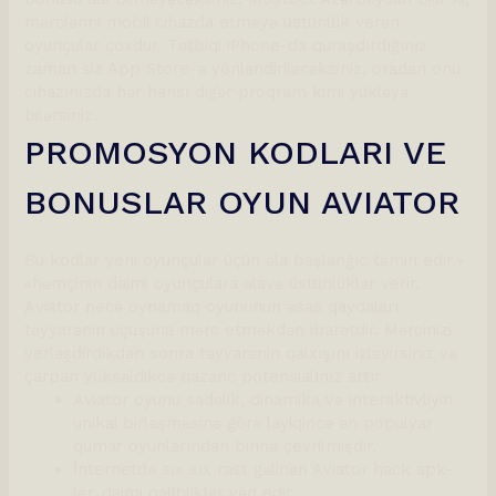
mərclərini mobil cihazda etməyə üstünlük verən
oyunçular çoxdur. Tətbiqi iPhone-da quraşdırdığınız
zaman siz App Store-a yönləndiriləcəksiniz, oradan onu
cihazınızda hər hansı digər proqram kimi yükləyə
bilərsiniz.
PROMOSYON KODLARI VE
BONUSLAR OYUN AVIATOR
Bu kodlar yeni oyunçular üçün əla başlanğıc təmin edir,»
«həmçinin daimi oyunçulara əlavə üstünlüklər verir.
Aviator necə oynamaq oyununun əsas qaydaları
təyyarənin uçuşuna mərc etməkdən ibarətdir. Mərcinizi
yerləşdirdikdən sonra təyyarənin qalxışını izləyirsiniz və
çarpan yüksəldikcə qazanc potensialınız artır.
Aviator oyunu sadəlik, dinamika və interaktivliyin
unikal birləşməsinə görə layiqincə ən populyar
qumar oyunlarından birinə çevrilmişdir.
İnternetdə sıx sıx rast gəlinən Aviator hack apk-
lər, daimi qalibliklər vəd edir.