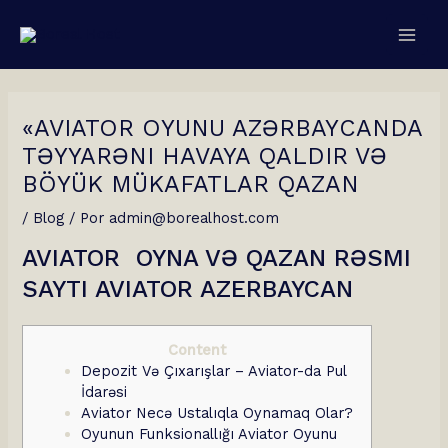
Ir
MAI
al
contenido
MEN
«AVIATOR OYUNU AZƏRBAYCANDA
TƏYYARƏNI HAVAYA QALDIR VƏ
BÖYÜK MÜKAFATLAR QAZAN
/
Blog
/ Por
admin@borealhost.com
AVIATOR ️ OYNA VƏ QAZAN RƏSMI
SAYTI AVIATOR AZERBAYCAN
Content
Depozit Və Çıxarışlar – Aviator-da Pul
İdarəsi
Aviator Necə Ustalıqla Oynamaq Olar?
Oyunun Funksionallığı Aviator Oyunu