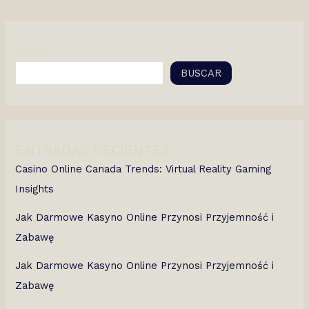
Buscar
BUSCAR
ENTRADAS RECIENTES
Casino Online Canada Trends: Virtual Reality Gaming
Insights
Jak Darmowe Kasyno Online Przynosi Przyjemność i
Zabawę
Jak Darmowe Kasyno Online Przynosi Przyjemność i
Zabawę