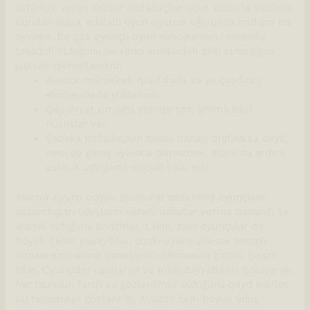
üstünlük verən müasir istifadəçilər üçün xüsusilə vacibdir.
Bundan əlavə, ədalətli oyun oyunun uğurunda mühüm rol
oynayır. Bir çox oyunçu oyun nəticələrinin tamamilə
təsadüfi olduğunu və xarici amillərdən asılı olmadığını
yüksək qiymətləndirir.
Aviator mürəkkəb qaydalarla və ya çaşdırıcı
elementlərlə yüklənmir.
Qeydiyyat prosesi standartdır, amma bəzi
nüanslar var.
Şəbəkə istifadəçiləri təkcə parlaq qrafika ilə deyil,
həm də geniş əyləncə diapazonu, eləcə də ardıcıl
yüksək uduşlarla diqqəti cəlb edir.
Aviator oyunu böyük qələbələr qazanmış oyunçular,
qazandıqları uduşların sürətli qərarlar vermə bacarığı ilə
əlaqəli olduğunu bildirirlər. Lakin, bəzi oyunçular da
böyük itkilər yaşayıblar, çünki oyunu yüksək templi
olması emosional qərarların verilməsinə gətirib çıxara
bilər. Oyunçular uğurlarını və məğlubiyyətlərini bölüşərək,
hər raundun fərqli və gözlənilməz olduğunu qeyd edirlər.
Bu təcrübələr göstərir ki, Aviator həm böyük uduş