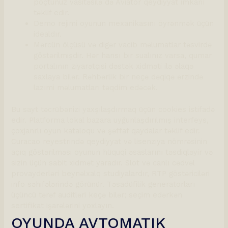
poçtunuz vasitəsilə də Aviator qeydiyyat imkanı
təklif edir.
Demo rejimi oyunun mexanikasını öyrənmək üçün
idealdır.
Mərcün ölçüsü və digər vacib məlumatlar təsvirdə
göstərilmişdir. Hər hansı bir sualınız varsa, qumar
portalının ziyarətçisi dəstək xidməti ilə əlaqə
saxlaya bilər. Rəhbərlik bir neçə dəqiqə ərzində
lazımi məlumatları təqdim edəcək.
Bu sayt təcrübənizi yaxşılaşdırmaq üçün cookies istifadə
edir. Platforma lokal bazara uyğunlaşdırılmış interfeys,
çoxjanrlı oyun kataloqu və şəffaf qaydalar təklif edir.
Curacao reyestrində qeydiyyat və lisenziya nömrəsinin
açıq göstərilməsi oyunun hüquqi əsaslarını təsdiqləyir və
sizin üçün sabit xidmət yaradır. Slot və canlı cədvəl
provayderləri beynəlxalq studiyalardır, RTP göstəriciləri
info səhifələrində görünür. Təsadüfilik generatorları
üçüncü tərəf auditləri keçə bilər; seçim edərkən
sertifikat işarələrini yoxlayın.
OYUNDA AVTOMATIK