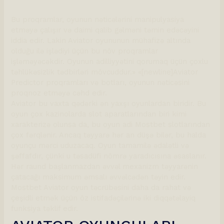
Bu proqramlar, oyunun nəticələrini manipulyasiya
etməyə çalışır və daimi qalib gəlməni təmin edəcəyini
iddia edir. Lakin Aviator oyununun mühafizə altında
olduğu ilə işlədiyi üçün bu növ proqramlar
işləməyəcəkdir. Oyunun adilliyyətini qorumaq üçün çoxlu
təhlükəsizlik tədbirləri mövcuddur.» «[newline]Aviator
Predictor proqramları və botları, oyunun nəticəsini
proqnoz etməyə cəhd edir.
Aviator bu vaxta qədərki ən yaxşı oyunlardan biridir. Bu
oyun çox kazinolarda slot aparatlarından biri kimi
xarakterizə olunsa da, bu oyun adi Mostbet slotlarından
çox fərqlənir. Ancaq təyyarə hər an düşə bilər, bu halda
oyunçu mərci uduzacaq. Oyun tamamilə ədalətli və
şəffafdır, çünki u təsadüfi nömrə yaradıcısına əsaslanır.
Hər raund başlanmazdan əvvəl mexanizm təyyarənin
çatacağı maksimum əmsalı əvvəlcədən təyin edir.
Mostbet Aviator oyun təcrübəsini daha da rahat və
çeşidli etmək üçün öz istifadəçilərinə iki diqqətəlayiq
funksiya təklif edir.