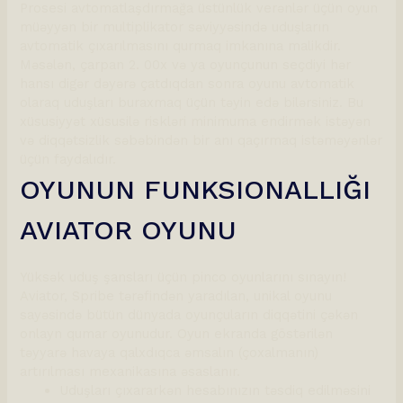
Prosesi avtomatlaşdırmağa üstünlük verənlər üçün oyun
müəyyən bir multiplikator səviyyəsində uduşların
avtomatik çıxarılmasını qurmaq imkanına malikdir.
Məsələn, çarpan 2. 00x və ya oyunçunun seçdiyi hər
hansı digər dəyərə çatdıqdan sonra oyunu avtomatik
olaraq uduşları buraxmaq üçün təyin edə bilərsiniz. Bu
xüsusiyyət xüsusilə riskləri minimuma endirmək istəyən
və diqqətsizlik səbəbindən bir anı qaçırmaq istəməyənlər
üçün faydalıdır.
OYUNUN FUNKSIONALLIĞI
AVIATOR OYUNU
Yüksək uduş şansları üçün pinco oyunlarını sınayın!
Aviator, Spribe tərəfindən yaradılan, unikal oyunu
sayəsində bütün dünyada oyunçuların diqqətini çəkən
onlayn qumar oyunudur. Oyun ekranda göstərilən
təyyarə havaya qalxdıqca əmsalın (çoxalmanın)
artırılması mexanikasına əsaslanır.
Uduşları çıxararkən hesabınızın təsdiq edilməsini