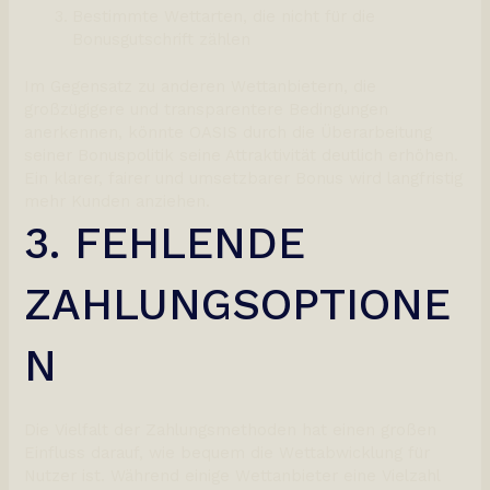
Bestimmte Wettarten, die nicht für die
Bonusgutschrift zählen
Im Gegensatz zu anderen Wettanbietern, die
großzügigere und transparentere Bedingungen
anerkennen, könnte OASIS durch die Überarbeitung
seiner Bonuspolitik seine Attraktivität deutlich erhöhen.
Ein klarer, fairer und umsetzbarer Bonus wird langfristig
mehr Kunden anziehen.
3. FEHLENDE
ZAHLUNGSOPTIONE
N
Die Vielfalt der Zahlungsmethoden hat einen großen
Einfluss darauf, wie bequem die Wettabwicklung für
Nutzer ist. Während einige Wettanbieter eine Vielzahl