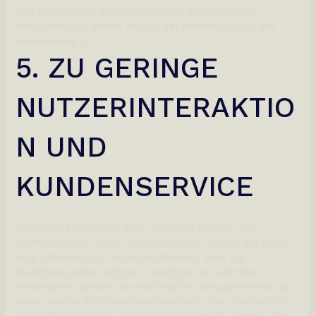
von Regulierung und Vertrauen ist entscheidend,
besonders auf einem Markt, der immer noch in der
Entwicklung ist.
5. ZU GERINGE
NUTZERINTERAKTIO
N UND
KUNDENSERVICE
Ein oft übersehener, aber wichtiger Aspekt von
Wettanbietern ist der Kundenservice. OASIS hat zwar
Möglichkeiten zur Kontaktaufnahme, aber die
Reaktionszeiten und die Erreichbarkeit könnten
verbessert werden. Eine schwache Benutzerinteraktion
kann diverse Probleme verursachen, von verspäteten