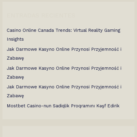
c
ENTRADAS RECIENTES
a
r
Casino Online Canada Trends: Virtual Reality Gaming
p
Insights
o
Jak Darmowe Kasyno Online Przynosi Przyjemność i
r
Zabawę
:
Jak Darmowe Kasyno Online Przynosi Przyjemność i
Zabawę
Jak Darmowe Kasyno Online Przynosi Przyjemność i
Zabawę
Mostbet Casino-nun Sadiqlik Proqramını Kəşf Edirik