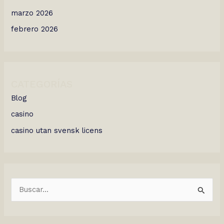
marzo 2026
febrero 2026
CATEGORÍAS
Blog
casino
casino utan svensk licens
B
u
s