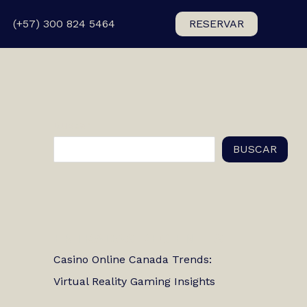
(+57) 300 824 5464
RESERVAR
Buscar
BUSCAR
ENTRADAS RECIENTES
Casino Online Canada Trends:
Virtual Reality Gaming Insights