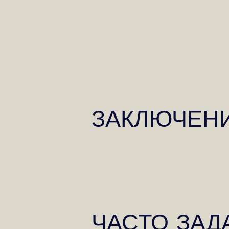
современные технологии шифрован
информации пользователей. Важны
Минимизация требований к 
Защита финансовых транзак
Системы аутентификации нов
Таким образом, игроки могут быть 
надежной защитой, и они могут нас
ЗАКЛЮЧЕН
В заключение, можно уверенно сказ
— это окно в мир азартных игр, ко
оперативности и удобства до безо
образом, для тех, кто ищет качест
становится незаменимой платформ
ЧАСТО ЗА