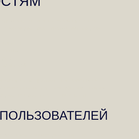
СТЯМ
м является доступ к широкому спектру
 регистрации. После завершения процесса
втоматы;
ыгрышах;
ацию;
ьзователей.
м сразу же погрузиться в мир азартных игр
олнительных шагов. Таким образом, простая
оцесс, но и открывает двери к новым
ПОЛЬЗОВАТЕЛЕЙ
ользователям квалифицированную поддержку,