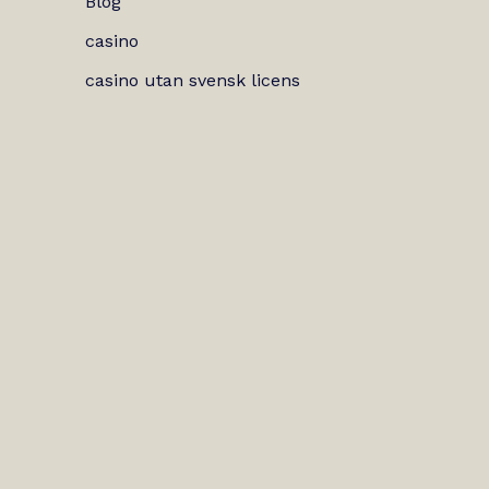
Blog
casino
casino utan svensk licens