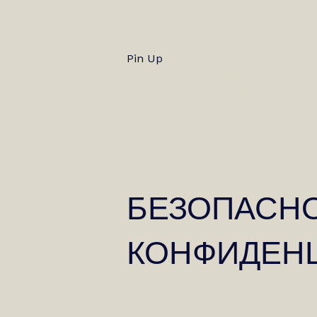
которая доступна в любой момент.
во время регистрации или в проце
поддержки играет ключевую роль.
Pin Up
Чат в реальном времени;
Электронную почту;
Социальные сети.
Таким образом, даже если у вас во
получить агрессивную и быструю 
среди других игровых сайтов, где 
БЕЗОПАСНО
КОНФИДЕН
Важно отметить и вопросы безопас
обеспечивают высокий уровень за