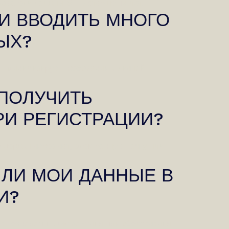
зователи должны быть старше 18 лет.
ЛИ ВВОДИТЬ МНОГО
ЫХ?
Ап минимизирует требования к личной
 ПОЛУЧИТЬ
РИ РЕГИСТРАЦИИ?
ддержки через чат, электронную почту или
 ЛИ МОИ ДАННЫЕ В
И?
ые технологии шифрования для обеспечения