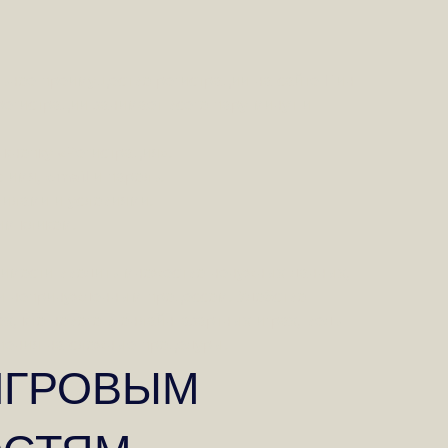
льное преимущество регистрации на сайте Пин
регистрации занимает всего пару минут и
 кнопку «Регистрация».
имя, email и пароль.
вилами и условиями.
м кликом.
димости вводить множество ненужных данных,
 и непринужденным процессом. Удобство
х, кто нового в онлайн-азартных играх, ведь
рпения на сложные процедуры.
ИГРОВЫМ