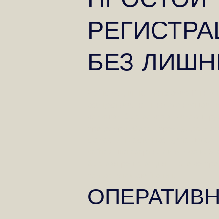
РЕГИСТРА
БЕЗ ЛИШН
Регистрация на платформе Пин Ап 
осуществим, но и наделен рядом п
новичкам быстро начать свою игру
процедуры. Среди преимуществ да
скорость и доступность, что делае
сайтов для азартных игр в сети. В
быстрая регистрация — это не про
пользовательский опыт.
ОПЕРАТИВН