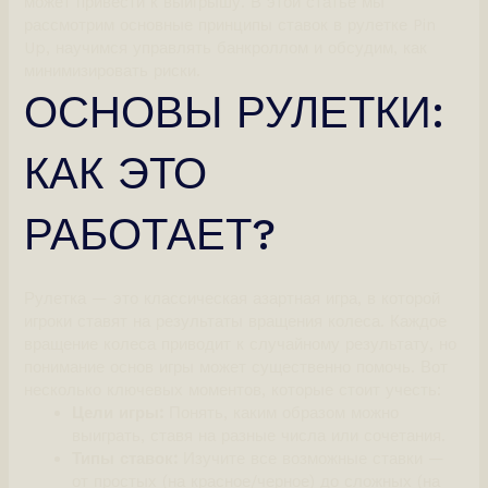
может привести к выигрышу. В этой статье мы
рассмотрим основные принципы ставок в рулетке Pin
Up, научимся управлять банкроллом и обсудим, как
минимизировать риски.
ОСНОВЫ РУЛЕТКИ:
КАК ЭТО
РАБОТАЕТ?
Рулетка — это классическая азартная игра, в которой
игроки ставят на результаты вращения колеса. Каждое
вращение колеса приводит к случайному результату, но
понимание основ игры может существенно помочь. Вот
несколько ключевых моментов, которые стоит учесть:
Цели игры:
Понять, каким образом можно
выиграть, ставя на разные числа или сочетания.
Типы ставок:
Изучите все возможные ставки —
от простых (на красное/черное) до сложных (на