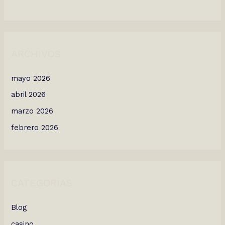
ARCHIVOS
mayo 2026
abril 2026
marzo 2026
febrero 2026
CATEGORÍAS
Blog
casino