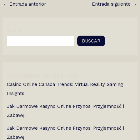
←
Entrada anterior
Entrada siguiente
→
Buscar
BUSCAR
ENTRADAS RECIENTES
Casino Online Canada Trends: Virtual Reality Gaming
Insights
Jak Darmowe Kasyno Online Przynosi Przyjemność i
Zabawę
Jak Darmowe Kasyno Online Przynosi Przyjemność i
Zabawę