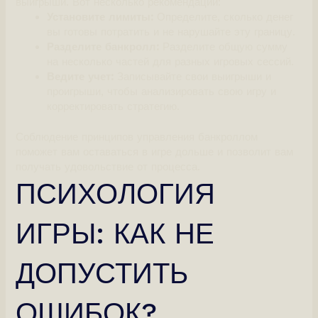
выигрыши. Вот несколько рекомендаций:
Установите лимиты:
Определите, сколько денег
вы готовы потратить и не нарушайте эту границу.
Разделите банкролл:
Разделите общую сумму
на несколько частей для разных игровых сессий.
Ведите учет:
Записывайте свои выигрыши и
проигрыши, чтобы анализировать свою игру и
корректировать стратегию.
Соблюдение принципов управления банкроллом
поможет вам оставаться в игре дольше и позволит вам
получать удовольствие от процесса.
ПСИХОЛОГИЯ
ИГРЫ: КАК НЕ
ДОПУСТИТЬ
ОШИБОК?