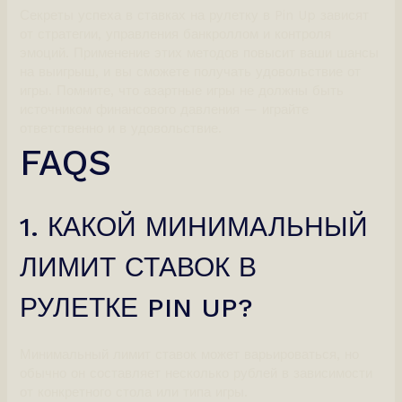
Секреты успеха в ставках на рулетку в Pin Up зависят
от стратегии, управления банкроллом и контроля
эмоций. Применение этих методов повысит ваши шансы
на выигрыш, и вы сможете получать удовольствие от
игры. Помните, что азартные игры не должны быть
источником финансового давления — играйте
ответственно и в удовольствие.
FAQS
1. КАКОЙ МИНИМАЛЬНЫЙ
ЛИМИТ СТАВОК В
РУЛЕТКЕ PIN UP?
Минимальный лимит ставок может варьироваться, но
обычно он составляет несколько рублей в зависимости
от конкретного стола или типа игры.