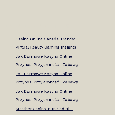
ENTRADAS RECIENTES
Casino Online Canada Trends:
Virtual Reality Gaming Insights
Jak Darmowe Kasyno Online
Przynosi Przyjemność i Zabawę
Jak Darmowe Kasyno Online
Przynosi Przyjemność i Zabawę
Jak Darmowe Kasyno Online
Przynosi Przyjemność i Zabawę
Mostbet Casino-nun Sadiqlik