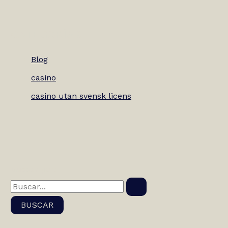
CATEGORÍAS
Blog
casino
casino utan svensk licens
Buscar por: