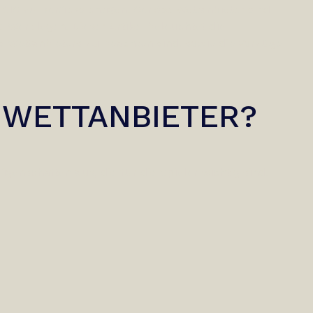
SIS zu berücksichtigen. Seriöse Wettanbieter sind
 Wert legen. Dieser Artikel beleuchtet die
es Wettanbieters zu beachten sind, sowie die Vorzüge
 WETTANBIETER?
genschaften aus, die für die Spieler wichtig sind.