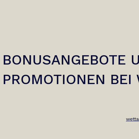
Fußball
Basketball (z.B. BBL und NBA)
Tennis (Grand Slams und ATP Tour)
Formel 1
Handball
BONUSANGEBOTE 
PROMOTIONEN BEI
Ein entscheidender Faktor bei der Wahl eines Wettanbiet
seriöse Wettanbieter locken neue Kunden mit attraktive
Formen auftreten, die wir unten aufgelistet haben:
wetta
Willkommensbonus:
Ein typischer Bonus, den neue S
erste Einzahlung tätigen.