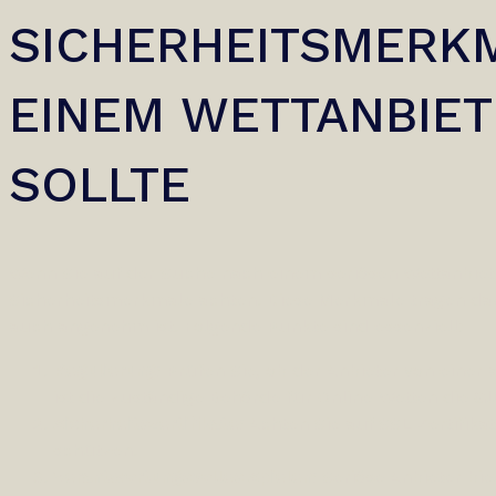
SICHERHEITSMERKM
EINEM WETTANBIE
SOLLTE
Wenn Sie auf der Suche nach einem seriösen Wettanbieter
Sicherheitsmerkmale achten. Diese Merkmale tragen dazu
auch angenehm ist. Folgende Punkte sind essenziell:
Regulierung:
Prüfen Sie, ob der Anbieter von einer 
ist die zuständige Behörde für Online-Wetten die G
Sicherheitszertifikate:
Achten Sie auf SSL-Zertifika
schützen.
Verantwortungsvolles Spielen:
Seriöse Anbieter bie