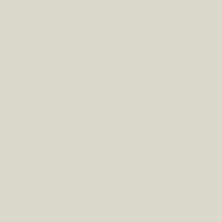
. Torschützen)
re und unterhaltsame Sportwetten-Erfahrung. Indem
 und Bonusangebote achten, können Sie
mfeld wetten. Für deutsche Wettfreunde gibt es viele
rtarten zu verfolgen und darauf zu wetten. Durch
r Anbieter wird Ihr Wettvergnügen maximiert.
sen Wettanbieter?