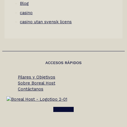
Blog
casino
casino utan svensk licens
ACCESOS RÁPIDOS
Pilares y Objetivos
Sobre Boreal Host
Contáctanos
Instagram