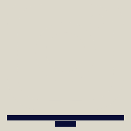
Whatsapp