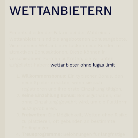
WETTANBIETERN
Ein entscheidender Faktor bei der Wahl eines
Wettanbieters sind die angebotenen Bonusangebote.
Viele seriöse Wettanbieter locken neue Kunden mit
attraktiven Bonusaktionen. Diese können in
verschiedenen Formen auftreten, die wir unten
aufgelistet haben:
wettanbieter ohne lugas limit
Willkommensbonus:
Ein typischer Bonus, den
neue Spieler erhalten, wenn sie sich
registrieren und ihre erste Einzahlung tätigen.
Keine Einzahlung Bonus:
Bonusguthaben, das
ohne Einzahlung gewährt wird, um die Plattform
auszuprobieren.
Freiwetten:
Die Möglichkeit, Wetten ohne Risiko
zu platzieren, oft gebunden an bestimmte
Bedingungen.
Treueprogramme:
Belohnungen für langfristige