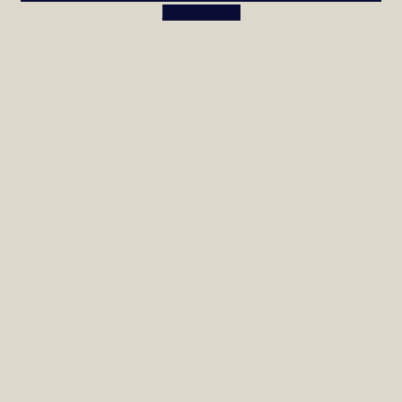
Calendar-alt