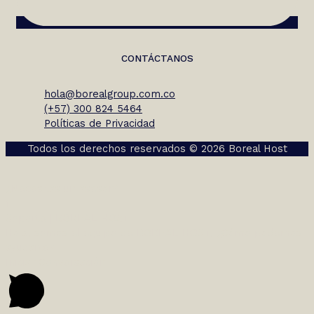
CONTÁCTANOS
hola@borealgroup.com.co
(+57) 300 824 5464
Políticas de Privacidad
Todos los derechos reservados © 2026 Boreal Host
¿Necesitas un asesor?
1
Soporte | BOREAL HOST
Hola, somos el equipo de BOREAL HOST, ¿Cómo podemos
ayudarte?
Iniciar Conversación