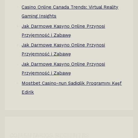
Casino Online Canada Trends: Virtual Reality
Gaming Insights
Jak Darmowe Kasyno Online Przynosi
Przyjemność i Zabawę
Jak Darmowe Kasyno Online Przynosi
Przyjemność i Zabawę
Jak Darmowe Kasyno Online Przynosi
Przyjemność i Zabawę
Mostbet Casino-nun Sadiqlik Proqramını Kəşf
Edirik
COMENTARIOS RECIENTES