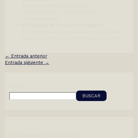
Beliebte Bonusangebote sind
Willkommensboni, Freiwetten und
Treueprogramme.
Wie wichtig ist ein Quotenvergleich?
Ein Quotenvergleich ist wichtig, um den besten
Wert und Gewinn aus Ihren Wetten zu ziehen.
←
Entrada anterior
Entrada siguiente
→
Buscar
BUSCAR
ENTRADAS RECIENTES