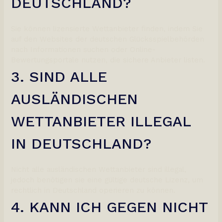
DEUTSCHLAND?
Sie können lizensierte Wettanbieter finden, indem Sie
auf den Websites der deutschen Glücksspielbehörden
nach Informationen suchen oder Online-
Bewertungsportale nutzen, die sichere Anbieter listen.
3. SIND ALLE
AUSLÄNDISCHEN
WETTANBIETER ILLEGAL
IN DEUTSCHLAND?
Nicht alle ausländischen Wettanbieter sind illegal,
jedoch benötigen sie eine gültige deutsche Lizenz, um
rechtlich in Deutschland operieren zu können.
4. KANN ICH GEGEN NICHT