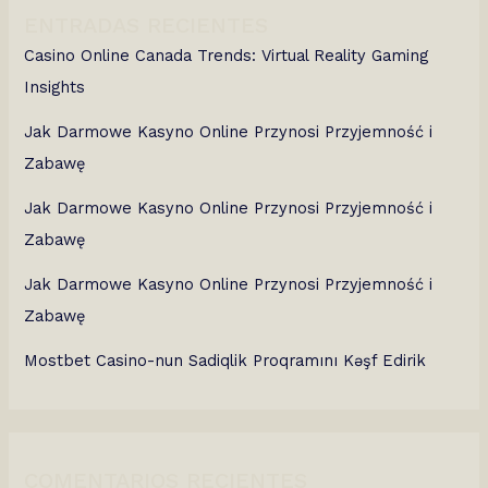
ENTRADAS RECIENTES
Casino Online Canada Trends: Virtual Reality Gaming
Insights
Jak Darmowe Kasyno Online Przynosi Przyjemność i
Zabawę
Jak Darmowe Kasyno Online Przynosi Przyjemność i
Zabawę
Jak Darmowe Kasyno Online Przynosi Przyjemność i
Zabawę
Mostbet Casino-nun Sadiqlik Proqramını Kəşf Edirik
COMENTARIOS RECIENTES