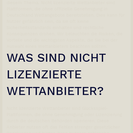
diesem Thema. Nicht lizenzierte Wettanbieter sind
Plattformen, die ohne offizielle Genehmigung in
Deutschland Wettangebote bereitstellen. Dies kann für
Nutzer gefährlich sein, da sie oft keine
Sicherheitsstandards einhalten und rechtliche
Konsequenzen drohen. Wir beleuchten die Risiken, die
Vorteile und die wichtigsten Aspekte, die Sie bei der
Auswahl eines Wettanbieters beachten sollten.
WAS SIND NICHT
LIZENZIERTE
WETTANBIETER?
Nicht lizenzierte Wettanbieter sind Glücksspiel-
Plattformen, die ohne Genehmigung oder Lizenzierung
durch die deutschen Behörden operieren. Diese
Anbieter nutzen oft das Fehlen strenger gesetzlicher