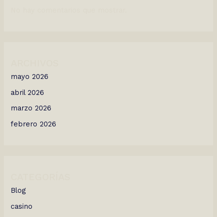
No hay comentarios que mostrar.
ARCHIVOS
mayo 2026
abril 2026
marzo 2026
febrero 2026
CATEGORÍAS
Blog
casino