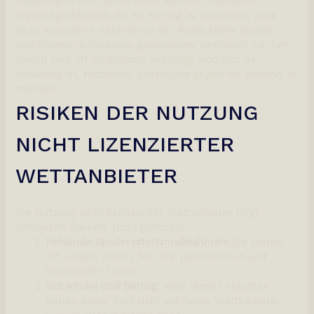
Regelungen und bieten ihren Nutzern zahlreiche
Wettmöglichkeiten. Es ist wichtig zu beachten, dass
nicht lizenzierte Anbieter in der Regel keine Spieler-
und Datenschutzrechte garantieren. Betreiber solcher
Seiten sind oft im Ausland ansässig, wodurch es
schwierig ist, rechtliche Ansprüche gegen sie geltend zu
machen.
RISIKEN DER NUTZUNG
NICHT LIZENZIERTER
WETTANBIETER
Die Nutzung nicht lizenzierter Wettanbieter birgt
zahlreiche Risiken. Dazu gehören:
Fehlende Spielerschutzmaßnahmen:
Sie bieten
oft keinen Schutz für Ihre persönlichen und
finanziellen Daten.
Schwindel und Betrug:
Viele dieser Anbieter
haben keine Rücksicht auf fairen Wettbewerb,