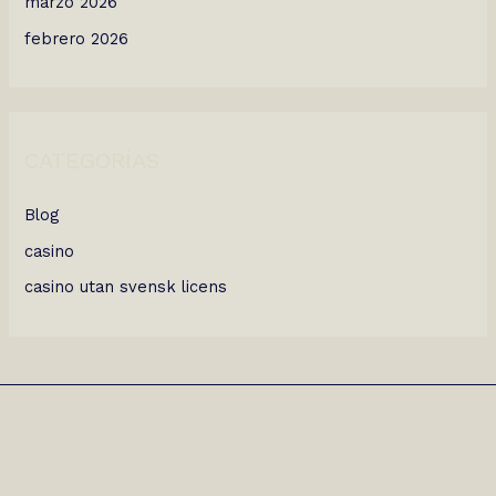
marzo 2026
febrero 2026
CATEGORÍAS
Blog
casino
casino utan svensk licens