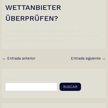
WETTANBIETER
ÜBERPRÜFEN?
Überprüfen Sie die Lizenzinformationen, die
Sicherheitsmaßnahmen, die Zahlungsoptionen und die
allgemeinen Geschäftsbedingungen.
←
Entrada anterior
Entrada siguiente
→
Buscar
BUSCAR