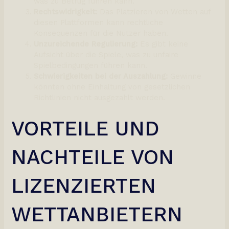
was zu Betrug führen kann.
Rechtswidrigkeit:
Das Platzieren von Wetten auf
diesen Plattformen kann rechtliche
Konsequenzen für die Nutzer haben.
Unzureichende Regulierung:
Es gibt keine
Aufsicht über die Spiele, was zu unfaire
Spielbedingungen führen kann.
Schwierigkeiten bei der Auszahlung:
Gewinne
könnten ohne Einhaltung von gesetzlichen
Richtlinien nicht ausgezahlt werden.
VORTEILE UND
NACHTEILE VON
LIZENZIERTEN
WETTANBIETERN