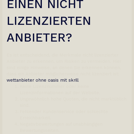
EINEN NICHT
LIZENZIERTEN
ANBIETER?
Es ist entscheidend, die Merkmale nicht lizenzierter
Anbieter zu erkennen, um Risiken zu vermeiden. Hier
sind einige Hinweise, an denen Sie erkennen können,
dass ein Anbieter möglicherweise nicht lizenziert ist:
wettanbieter ohne oasis mit skrill
Keine Lizenznummer oder keine
Lizenzinformationen auf der Website.
Ungewöhnlich hohe Quoten, die nicht marktüblich
sind.
Fehlender Kundenservice oder schlechte
Erreichbarkeit.
Negativbewertungen auf unabhängigen
Bewertungsseiten.