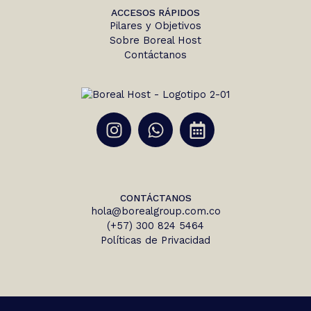
ACCESOS RÁPIDOS
Pilares y Objetivos
Sobre Boreal Host
Contáctanos
I
W
C
n
h
a
s
a
l
t
t
e
a
s
n
g
a
d
CONTÁCTANOS
r
p
a
hola@borealgroup.com.co
(+57) 300 824 5464
a
p
r
Políticas de Privacidad
m
-
a
l
t