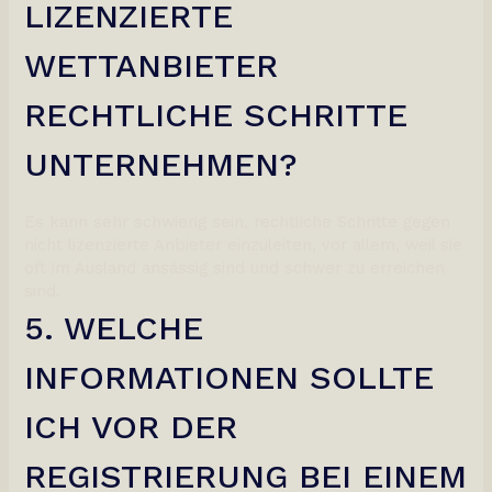
LIZENZIERTE
WETTANBIETER
RECHTLICHE SCHRITTE
UNTERNEHMEN?
Es kann sehr schwierig sein, rechtliche Schritte gegen
nicht lizenzierte Anbieter einzuleiten, vor allem, weil sie
oft im Ausland ansässig sind und schwer zu erreichen
sind.
5. WELCHE
INFORMATIONEN SOLLTE
ICH VOR DER
REGISTRIERUNG BEI EINEM