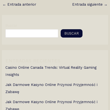
←
Entrada anterior
Entrada siguiente
→
Buscar
BUSCAR
ENTRADAS RECIENTES
Casino Online Canada Trends: Virtual Reality Gaming
Insights
Jak Darmowe Kasyno Online Przynosi Przyjemność i
Zabawę
Jak Darmowe Kasyno Online Przynosi Przyjemność i
Zabawę