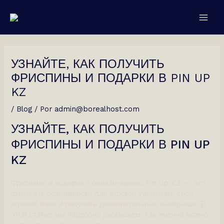
Ir
MAI
al
contenido
MEN
УЗНАЙТЕ, КАК ПОЛУЧИТЬ
ФРИСПИНЫ И ПОДАРКИ В PIN UP
KZ
/
Blog
/ Por
admin@borealhost.com
УЗНАЙТЕ, КАК ПОЛУЧИТЬ
ФРИСПИНЫ И ПОДАРКИ В PIN UP
KZ
Фриспины и подарки в онлайн-казино Pin Up KZ — это
отличные возможности для игроков увеличить свой
игровой банк и получить дополнительные выигрыши. В
этой статье мы подробно расскажем, как именно можно