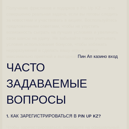
Получение фриспинов и подарков в Pin Up KZ — это
совершенно реальная задача, если вы готовы следить
за новостями и участвовать в акциях. Воспользуйтесь
предложенными советами, чтобы не упустить
возможность сыграть на лучших условиях и увеличить
свои шансы на удачу. Не забывайте также учитывать
условия использования бонусов, чтобы избежать
недоразумений и сделать вашу игру в казино
максимально приятной и выгодной
Пин Ап казино вход
.
ЧАСТО
ЗАДАВАЕМЫЕ
ВОПРОСЫ
1. КАК ЗАРЕГИСТРИРОВАТЬСЯ В PIN UP KZ?
Чтобы зарегистрироваться, перейдите на официальный