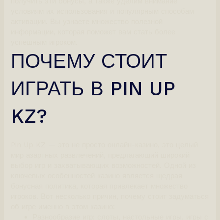
получить эти бонусы, а также уделим внимание
условиям их использования и популярным способам
активации. Вы узнаете множество полезной
информации, которая поможет вам стать более
успешным игроком.
ПОЧЕМУ СТОИТ
ИГРАТЬ В PIN UP
KZ?
Pin Up KZ — это не просто онлайн-казино, это целый
мир азартных развлечений, предлагающий широкий
выбор игр и захватывающих возможностей. Одной из
ключевых особенностей казино является щедрая
бонусная политика, которая привлекает множество
игроков. Вот несколько причин, почему стоит задуматься
об игре именно в этом казино:
Разнообразие игр: слоты, настольные игры, игры с