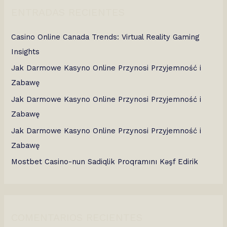
ENTRADAS RECIENTES
a
r
Casino Online Canada Trends: Virtual Reality Gaming
p
Insights
o
Jak Darmowe Kasyno Online Przynosi Przyjemność i
r
Zabawę
:
Jak Darmowe Kasyno Online Przynosi Przyjemność i
Zabawę
Jak Darmowe Kasyno Online Przynosi Przyjemność i
Zabawę
Mostbet Casino-nun Sadiqlik Proqramını Kəşf Edirik
COMENTARIOS RECIENTES