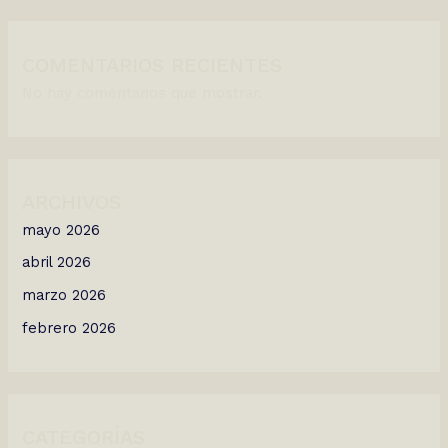
COMENTARIOS RECIENTES
No hay comentarios que mostrar.
ARCHIVOS
mayo 2026
abril 2026
marzo 2026
febrero 2026
CATEGORÍAS