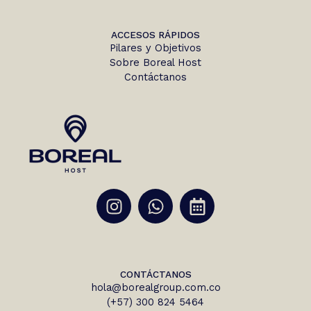
ACCESOS RÁPIDOS
Pilares y Objetivos
Sobre Boreal Host
Contáctanos
I
W
C
n
h
a
s
a
l
t
t
e
a
s
n
g
a
d
CONTÁCTANOS
r
p
a
hola@borealgroup.com.co
(+57) 300 824 5464
a
p
r