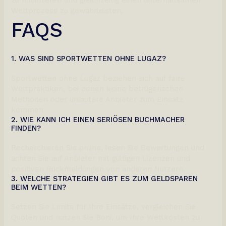
Wettprozess zu gewährleisten.
FAQS
1. WAS SIND SPORTWETTEN OHNE LUGAZ?
Sportwetten ohne Lugaz beziehen sich auf faire
Wettpraktiken, bei denen keine betrügerischen
Methoden oder unlautere Anbieter zum Einsatz
kommen.
2. WIE KANN ICH EINEN SERIÖSEN BUCHMACHER
FINDEN?
Recherchieren Sie online, lesen Sie Bewertungen und
achten Sie auf Anbieter mit gültigen Lizenzen und
positiven Rückmeldungen von anderen Nutzern.
3. WELCHE STRATEGIEN GIBT ES ZUM GELDSPAREN
BEIM WETTEN?
Setzen Sie Limits für Ihre Einsätze, vergleichen Sie
Quoten und nutzen Sie Boni, um Ihre Wettkosten zu