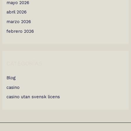
mayo 2026
abril 2026
marzo 2026
febrero 2026
CATEGORÍAS
Blog
casino
casino utan svensk licens