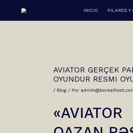
Ir
al
INICIO
PILARES Y
contenido
AVIATOR GERÇEK PA
OYUNDUR RESMI OYU
/
Blog
/ Por
admin@borealhost.co
«AVIATOR ️
QAZAN RƏS