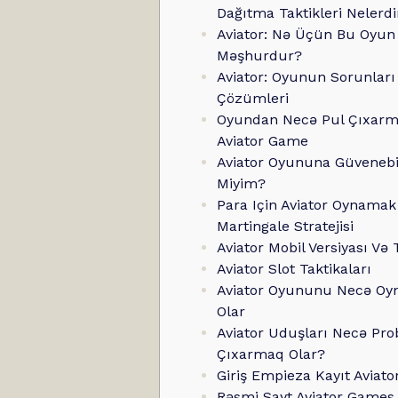
Dağıtma Taktikleri Nelerdi
Aviator: Nə Üçün Bu Oyun
Məşhurdur?
Aviator: Oyunun Sorunları
Çözümleri
Oyundan Necə Pul Çıxarm
Aviator Game
Aviator Oyununa Güvenebi
Miyim?
Para Için Aviator Oynamak 
Martingale Stratejisi
Aviator Mobil Versiyası Və 
Aviator Slot Taktikaları
Aviator Oyununu Necə O
Olar
Aviator Uduşları Necə Pro
Çıxarmaq Olar?
Giriş Empieza Kayıt Aviato
Rəsmi Sayt Aviator Games