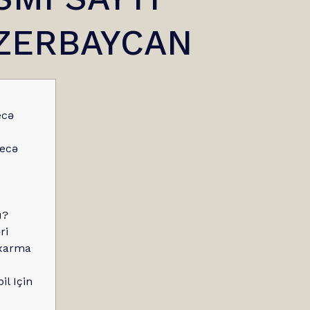
AZERBAYCAN
ecə
Necə
ü?
ri
ıxarma
il Için