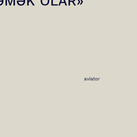
ƏMƏK OLAR»
larınız və ahora e-poçtunuz vasitəsilə də
ir. Qeydiyyat prosesi tamamlandıqdan sonra,
r oyunu ilə oynamağa başlaya bilərsiniz.
pmaq üçün, hesabınıza depozit əlavə edərək və
 edə bilərsiniz. Bu proseslər istifadəçilərə
ator online oyununda qeyri-müəyyən bir
ernetdə sıx sıx rast gəlinən Aviator compromise
 Ancaq bizim təcrübəmiz göstərir ki, xarici
larda mali uğura çatmaq mümkündür
aviator
tənədək mərcinizi nağdlaşdırmazsanız, mərc
 əsas strategiyası,» «riski idarə etmək və
artırmaq üçün mərcinizi düzgün zamanda
n nəticələri tamamilə rastgele olaraq
əticələrə müdaxiləsi mümkün deyildir.
sasında təsadüfi nəticələr yaradır ki, bu da hər