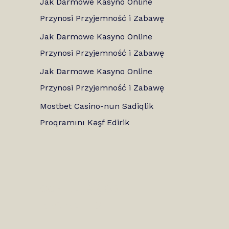
Jak Darmowe Kasyno Online
r
Przynosi Przyjemność i Zabawę
:
Jak Darmowe Kasyno Online
Przynosi Przyjemność i Zabawę
Jak Darmowe Kasyno Online
Przynosi Przyjemność i Zabawę
Mostbet Casino-nun Sadiqlik
Proqramını Kəşf Edirik
COMENTARIOS
RECIENTES