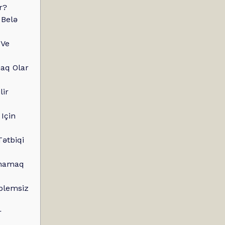
r?
 Belə
 Ve
aq Olar
lir
Için
Tətbiqi
ynamaq
blemsiz
r