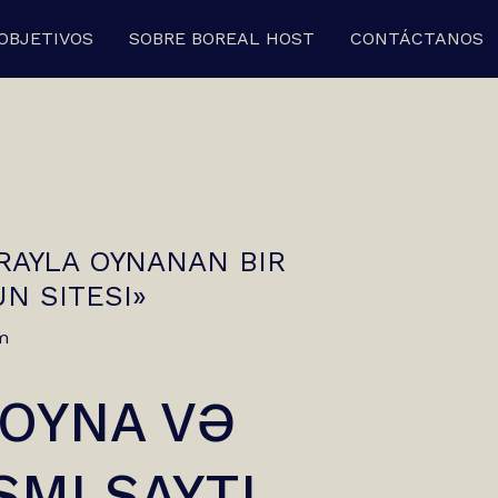
 OBJETIVOS
SOBRE BOREAL HOST
CONTÁCTANOS
RAYLA OYNANAN BIR
N SITESI»
m
 OYNA VƏ
MI SAYTI