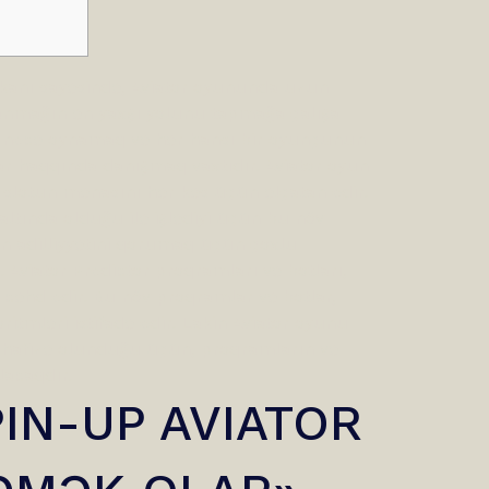
kanı sayəsində, Aviator oyununda uzun
nmağın ən yaxşı yolunu tapmağa çalışa
unu necə oynamaq və hər hansı bir oyunçunun
ar haqqında danışmaq vaxtıdır. Aviator oyun
a slotun mənasını hər kəs üçün əlçatan edir.
ltında olduğu ilə işlədiyi üçün bu növ
n adilliyyətini qorumaq üçün çoxlu
 Aviator Predictor proqramları və botları,
cəhd edir. Bu növ proqramlar və botlar,
oritmləri istifadə edir. Lakin Aviator oyunu
ühafizə olunduğu üçün, proqramların və
lacaqdır.
IN-UP AVIATOR