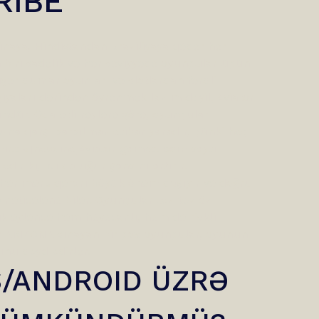
RIBE
naya, Hindistandan Braziliyaya qədər hər
 biri sadəlik və hər səviyyədə oyunçular üçün
igər qumar oyunları və slotlardan fərqli
giyaları dərindən öyrənmək lazım deyil, Aviator
r. Ədalətli rəylərə görə, oyunçular
yuna qarşı sarsılmaz etibar yaradır, çünki heç
r.» «[newline]Aviator-games. com saytı
dir ki, bu da uğur şansını artırır.
 hər mərc qərarı böyük önəm daşıyır və doğru
 nəticələnə bilər. Oyunçular tez-tez öz
ik əyləncə həm həyəcanlı, həm də riskli
tor ARIZONA sınayan bir çox oyunçular, oyunun
nu qeyd edirlər.
S/ANDROID ÜZRƏ