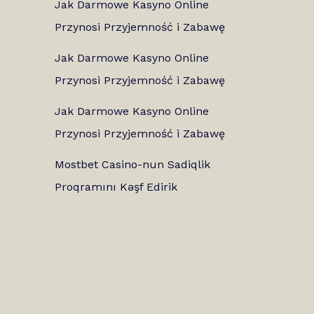
Jak Darmowe Kasyno Online
Przynosi Przyjemność i Zabawę
Jak Darmowe Kasyno Online
Przynosi Przyjemność i Zabawę
Jak Darmowe Kasyno Online
Przynosi Przyjemność i Zabawę
Mostbet Casino-nun Sadiqlik
Proqramını Kəşf Edirik
COMENTARIOS
RECIENTES