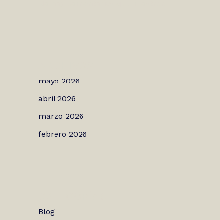
No hay comentarios que mostrar.
ARCHIVOS
mayo 2026
abril 2026
marzo 2026
febrero 2026
CATEGORÍAS
Blog