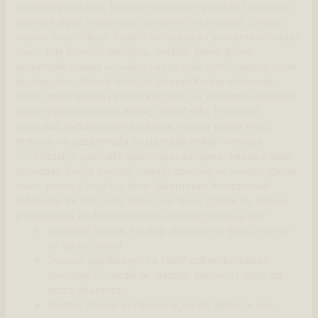
məhdudiyyətlərini, habelə mümkün nəticələri tam başa
düşmək üçün kazinonun şərtlərini oxumağınız tövsiyə
olunur. 1win onlayn kazino istifadəçiləri yoxlama olmadan
mərc edə bilərlər. Beləliklə, Aviator game game
avtomatik olaraq istənilən yaşda olan qumarbazlar üçün
əlçatan olur. Virtual klub öz ziyarətçilərinə sistemdə
əvvəlcədən qeydiyyatdan keçməyi və yoxlama vasitəsilə
şəxsiyyətlərini təsdiq etməyi təklif edir. Prosedur
qorxusuz tərtibatçının saytında Aviator game mərc
etməyə və qazanmağa başlamağa imkan verəcək.
Avtorizasiya çox vaxt aparmayacaq. Şəxsi hesaba daxil
olduqdan sonra oyunçu hesabı doldura və Aviator game
mərc etməyə başlaya bilər. Bukmeker kontorunun
rəhbərliyi ilk depozitə daha cox əlavə gətirəcək xüsusi
promosyon kodundan istifadə etməyi tövsiyə edir.
Şansdan başqa, strateji düşüncə və güclü nervlər
də tələb olunur.
Oyunun qaydalarını və təklif edilən bonusları
dərindən öyrəndikdə, qazanc şansınızı daha da
artıra bilərsiniz.
Aviator casino oynamaq üçün ilk addım,» «bu