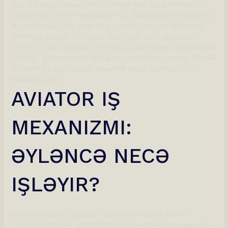
real pul ilə oynamaq imkanı təklif edir. Bu bölmədə biz
uğurlu oyun üçün məsləhətlər və strategiyalar verəcəyik.
Bu tövsiyələr həm yeni başlayanlar, həm də qazancını
artırmaq istəyən təcrübəli oyunçular üçün uyğundur.
Aviator oyununda uğur, ehtiyatlılıq və strateji düşüncə ilə
bağlıdır. Şansın vacib olduğunu unutmayın, amma bilmək
lazımdır ki, şans yalnız cəsarətli deyil, həm də ağıllı
insanlara gəlir.
AVIATOR IŞ
MEXANIZMI:
ƏYLƏNCƏ NECƏ
IŞLƏYIR?
Qələbə halında, uğursuz raundlardan əvvəl mənfi
cəhətləri örtəcək. Statistikaya əsasən, Aviator oyununda