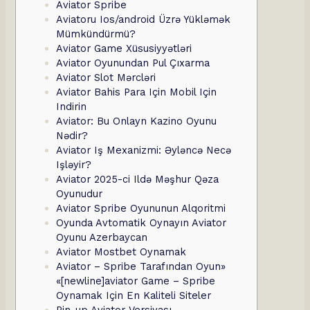
Aviator Spribe
Aviatoru Ios/android Üzrə Yükləmək
Mümkündürmü?
Aviator Game Xüsusiyyətləri
Aviator Oyunundan Pul Çıxarma
Aviator Slot Mərcləri
Aviator Bahis Para Için Mobil Için
Indirin
Aviator: Bu Onlayn Kazino Oyunu
Nədir?
Aviator Iş Mexanizmi: Əyləncə Necə
Işləyir?
Aviator 2025-ci Ildə Məşhur Qəza
Oyunudur
Aviator Spribe Oyununun Alqoritmi
Oyunda Avtomatik Oynayın Aviator
Oyunu Azerbaycan
Aviator Mostbet Oynamak
Aviator – Spribe Tarafından Oyun»
«[newline]aviator Game – Spribe
Oynamak Için En Kaliteli Siteler