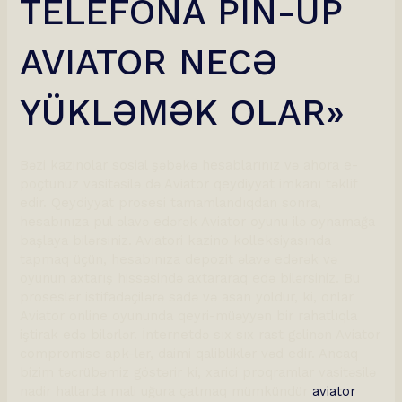
TELEFONA PIN-UP
AVIATOR NECƏ
YÜKLƏMƏK OLAR»
Bəzi kazinolar sosial şəbəkə hesablarınız və ahora e-
poçtunuz vasitəsilə də Aviator qeydiyyat imkanı təklif
edir. Qeydiyyat prosesi tamamlandıqdan sonra,
hesabınıza pul əlavə edərək Aviator oyunu ilə oynamağa
başlaya bilərsiniz. Aviatori kazino kolleksiyasında
tapmaq üçün, hesabınıza depozit əlavə edərək və
oyunun axtarış hissəsində axtararaq edə bilərsiniz. Bu
proseslər istifadəçilərə sadə və asan yoldur, ki, onlar
Aviator online oyununda qeyri-müəyyən bir rahatlıqla
iştirak edə bilərlər. İnternetdə sıx sıx rast gəlinən Aviator
compromise apk-lər, daimi qalibliklər vəd edir. Ancaq
bizim təcrübəmiz göstərir ki, xarici proqramlar vasitəsilə
nadir hallarda mali uğura çatmaq mümkündür
aviator