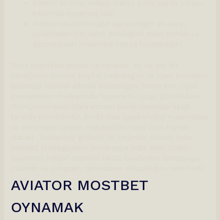
Aviator slotunu onlayn olaraq çoxlu sayda onlayn
kazinoda oynamaq olar.
Aviator oyununda uğur qazanmağın ən yaxşı
yollarından biri, sabit məbləğləri mərc etmək və
qazanılanları mütəmadi olaraq toplamaqdır.
Oyun interfeysi intuitiv və rahatdır, bu da hər bir
oyunçunun oyunun keyfini çıxarmağını və oyun prosesini
asanlıqla nəzarət altında saxlamağını təmin edir. Oyun
pəncərəsinin mərkəzində təyyarənin uçuşu görüntülənir.
Oyunçunun mərc idarə etməsi panel vasitəsilə aşağı
tərəfdə mümkündür. Solda olan qələbə/uduz məlumatları
və yuxarıdakı çarpan məlumatları təhlil üçün faydalı
olacaq. Testlərimiz göstərir ki, seçimlər Aviator üçün
müxtəlif strategiyalara inteqrasiya edilə bilər. Crash-
oyununun inkişaf etdiricisi UKGC tərəfindən lisenziyaya
malikdir və proqram təminatının etibarlılığını təmin edir.
AVIATOR MOSTBET
OYNAMAK