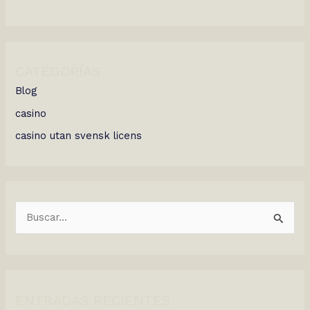
CATEGORÍAS
Blog
casino
casino utan svensk licens
B
u
s
c
ENTRADAS RECIENTES
a