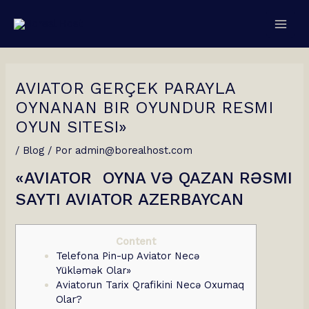
Ir
MAI
al
contenido
MEN
AVIATOR GERÇEK PARAYLA
OYNANAN BIR OYUNDUR RESMI
OYUN SITESI»
/
Blog
/ Por
admin@borealhost.com
«AVIATOR ️ OYNA VƏ QAZAN RƏSMI
SAYTI AVIATOR AZERBAYCAN
Content
Telefona Pin-up Aviator Necə
Yükləmək Olar»
Aviatorun Tarix Qrafikini Necə Oxumaq
Olar?