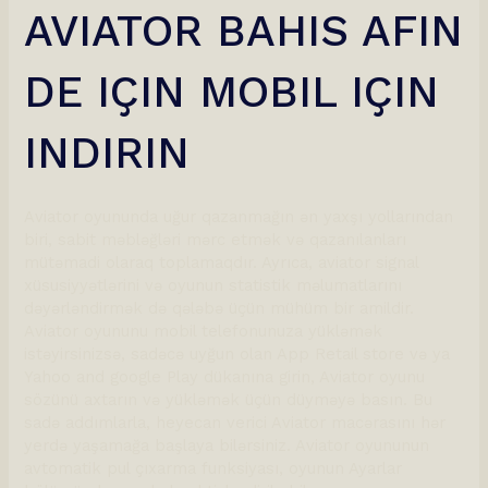
AVIATOR BAHIS AFIN
DE IÇIN MOBIL IÇIN
INDIRIN
Aviator oyununda uğur qazanmağın ən yaxşı yollarından
biri, sabit məbləğləri mərc etmək və qazanılanları
mütəmadi olaraq toplamaqdır. Ayrıca, aviator signal
xüsusiyyətlərini və oyunun statistik məlumatlarını
dəyərləndirmək də qələbə üçün mühüm bir amildir.
Aviator oyununu mobil telefonunuza yükləmək
istəyirsinizsə, sadəcə uyğun olan App Retail store və ya
Yahoo and google Play dükanına girin, Aviator oyunu
sözünü axtarın və yükləmək üçün düyməyə basın. Bu
sadə addımlarla, heyecan verici Aviator macərasını hər
yerdə yaşamağa başlaya bilərsiniz. Aviator oyununun
avtomatik pul çıxarma funksiyası, oyunun Ayarlar