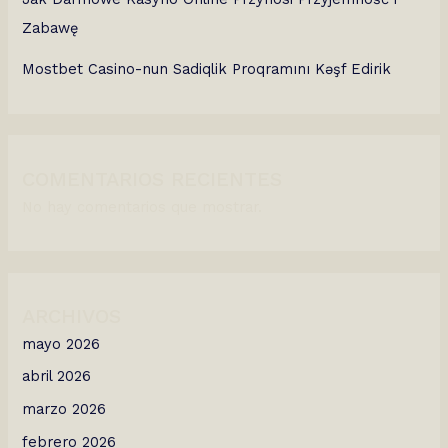
Zabawę
Mostbet Casino-nun Sadiqlik Proqramını Kəşf Edirik
COMENTARIOS RECIENTES
No hay comentarios que mostrar.
ARCHIVOS
mayo 2026
abril 2026
marzo 2026
febrero 2026