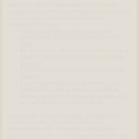
keçirəcəyik. Provably Reasonable texnologiyasına
əsaslanan bu alqoritm operator tərəfindən hər hansı bir
manipulyasiyanı istisna edir, hər bir raundun
qərəzsizliyini təmin edir.
Təyyarə hərəkətə başlayanda, qazancınız
multiplikatorla mərcinizin vurulmasından əldə
edilir.
Bəzi kazinolar sosial şəbəkə hesablarınız və ya e-
poçtunuz vasitəsilə də Aviator qeydiyyat imkanı
təklif edir.
Aviator slotundan pulu istədiyiniz zaman çıxara
bilərsiniz.
Belə bir daldırma uğurlu yanaşmaları müəyyən
etməyə kömək edir və real pul ilə oynamağa
hazırlaşmanıza, hər bir hərəkətdə dəqiq program
və əminliklə yanaşmanıza kömək edir.
Aviatorun demo versiyasını pulsuz oynayaraq oyun
mexanikası ilə tanış ola və real pul ilə oyuna
başlamazdan əvvəl öz strategiyanızı inkişaf etdirə
bilərsiniz. Daha ciddi oyunla maraqlananlar üçün Aviator