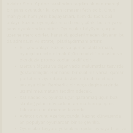
Aviator Slotu Spribe tərəfindən təqdim olunan maraqlı
bir şans oyunudur ki, oyun icmasını fəth edib. Onun
mahiyyəti həm yeni başlayanları, həm də təcrübəli
onlayn kazino oyunçularını cəlb edir, çünki bu, ən yaxşı
şans oyunlarından biridir. Oyunçular böyüyən çarpan
üzərinə mərc edirlər, hansı ki, gözlənilmədən dayanır, bu
da adrenalini və strateji planlaşdırmanı artırır.
Bir çox onlayn kazino və qumar platforması,
oyunçuları cəlb etmək üçün müxtəlif bonuslar və
eksklüziv promo kodlar təklif edir.
Mərcün ölçüsü və digər vacib məlumatlar təsvirdə
göstərilmişdir. Hər hansı bir sualınız varsa, qumar
portalının ziyarətçisi dəstək xidməti ilə əlaqə
saxlaya bilər. Rəhbərlik bir neçə dəqiqə ərzində
lazımi məlumatları təqdim edəcək.
Xatırladaq ki, oyunda uğur qazanmaq üçün bəzi
strategiyalar mövcuddur, amma həmişə şans
faktorunu unutmamaq lazımdır.
Aviator oyunu Azərbaycanda, kazino dünyasında
ən populyar oyunlardan birinə çevrilib.
Oyuncular təyyarə yüksələnə qədər oynaya bilər və