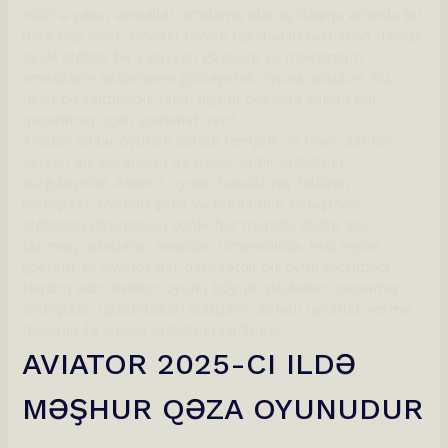
x100-ə yaxın əmsallar ortalama olaraq dəqiqə ərzində bir
dəfə baş verir. Əvvəlki böyük qələbənin təxminən dəqiqə
əvvəl olduğu bir vəziyyəti gözləyin və maksimum
əmsalların azalmasını gözləyərək oyuna qoşulun. Bu,
riskli bir taktikadır, lakin uğurlu olduqda sürətli pul
qazanmaq üçün zəmanət verir.
Aviator Onlar oyunun sürətli tempini və mərc zamanı
verilən ani qərarların nə qədər kritik olduğunu
vurğulayırlar. Aviator oyunu barədə rəy bildirən
oyunçular, oyunun şans və taktikanın birləşməsi
olduğunu düşünürlər, çünki hər mərcdə doğru anı
tapmaq qələbənin əsasıdır. Ümumilikdə, real rəylər
göstərir ki, Aviator hər dəfə fərqli bir oyun təcrübəsi
təqdim edir. Aviator oyunu böyük qələbələr qazanmış
oyunçular, qazandıqları uduşların sürətli qərarlar vermə
bacarığı ilə əlaqəli olduğunu bildirirlər.
AVIATOR 2025-CI ILDƏ
MƏŞHUR QƏZA OYUNUDUR