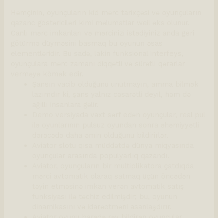
Həmçinin, oyunçuların kid mərc tarixçəsi və oyunçuların
qazanc göstəriciləri kimi məlumatlar weil əks olunur.
Canlı mərc imkanları və mərcinizi istədiyiniz anda geri
götürmə düyməsini basmaq bu oyunun əsas
elementləridir. Bu sadə, lakin funksional interfeys,
oyunçulara mərc zamanı diqqətli və sürətli qərarlar
verməyə kömək edir.
Şansın vacib olduğunu unutmayın, amma bilmək
lazımdır ki, şans yalnız cəsarətli deyil, həm də
ağıllı insanlara gəlir.
Demo versiyada vaxt sərf edən oyunçular, real pul
ilə oyunlarının pulsuz oyundan sonra əhəmiyyətli
dərəcədə daha əmin olduğunu bildirirlər.
Aviator slotu qısa müddətdə dünya miqyasında
oyunçular arasında populyarlıq qazandı.
Aviator, oyunçuların bir multiplikatora çatdıqda
mərci avtomatik olaraq satmaq üçün öncədən
təyin etməsinə imkan verən avtomatik satış
funksiyası ilə təchiz edilmişdir; bu, oyunun
dinamikasını və idarəetməni asanlaşdırır.
Aviator oyunu barədə rəy bildirən oyunçular,