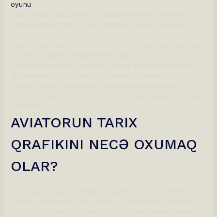
oyunu
.
Əgər təyyarə ekrandan gözərdən itənədək mərcinizi
nağdlaşdırmazsanız, mərc yitirilmiş sayılır. Beləliklə,
oyunun əsas strategiyası,» «riski idarə etmək və
qazancınızı maksimum dərəcədə artırmaq üçün mərcinizi
düzgün zamanda nağdlaşdırmaqdır. Aviator oyununun
nəticələri tamamilə rastgele olaraq müəyyən edilir və
qumarxananın nəticələrə müdaxiləsi mümkün deyildir.
Aviator oyunu, riyazi alqoritmlər əsasında təsadüfi
nəticələr yaradır ki, bu da hər oyuncuya bərabər şanslar
təklif edir.
AVIATORUN TARIX
QRAFIKINI NECƏ OXUMAQ
OLAR?
Oyunçuların əsas vəzifəsi, təyyarənin düşməsindən əvvəl
qazancı götürmək üçün doğru anı seçməkdir. Aviator
Azerbaycan interfeysi sadə və istifadəçi dostu olması ilə