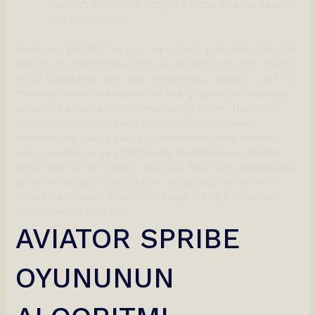
Cashout düyməsini düzgün vaxtda sıxaraq qazancı
əldə etməlidirlər.
Aviatorun gətirdiyi həyəcan və qazanc potensialı müxtəlif
brendlərin platformalarında oyunçuları cəlb edir. Oyunun
mobil cihazlarda weil rahat oynanması, istənilən vaxt və
məkanda əyləncə axtaran hər yaş qrupundan insanlara
qumar və əyləncə oyunlarına marağı artırır. Həmçinin,
fərqli operatorların təklif etdiyi demo versiyalar,
istifadəçilərə həqiqi pul ilə oynamazdan əvvəl oyunun
əsas qaydalarını və stratejilərini mənimsəmək imkanı
verir. Əgər siz də Aviator oyunu ilə hələ tanış deyilsinizsə,
demo versiyalar vasitəsilə bu unikal oyun təcrübəsini
sınaya və müxtəlif brendlərin təqdim etdiyi fürsətləri
qiymətləndirə bilərsiniz.
AVIATOR SPRIBE
OYUNUNUN