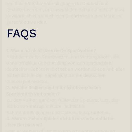
rechtlichen Rahmenbedingungen in Deutschland
gestaltet werden, um sowohl den Schutz der Spieler zu
gewährleisten als auch den Bedürfnissen des Marktes
gerecht zu werden.
FAQS
1. Was sind nicht lizenzierte Sportwetten?
Nicht lizenzierte Sportwetten sind Wettangebote, die
ohne offizielle Genehmigung von den zuständigen
deutschen Behörden betrieben werden. Diese Anbieter
halten sich in der Regel nicht an die deutschen
Glücksspielgesetze.
2. Welche Risiken sind mit nicht lizenzierten
Sportwetten verbunden?
Zu den Risiken gehören fehlender Spielerschutz, das
Risiko von Betrug, unklare rechtliche
Rahmenbedingungen und Datenschutzprobleme.
3. Warum ziehen Spieler nicht lizenzierte Anbieter
lizenzierten vor?
Spieler wählen oft nicht lizenzierte Anbieter wegen