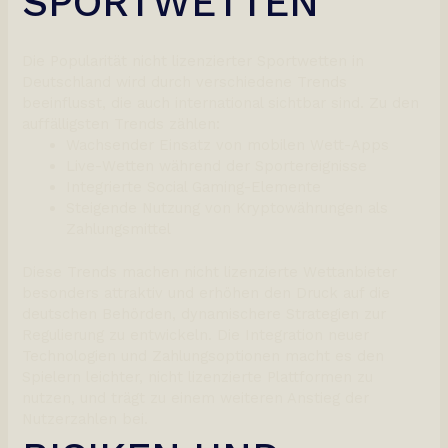
SPORTWETTEN
Die Popularität nicht lizenzierter Sportwetten in
Deutschland wird durch verschiedene Trends
beeinflusst, die auch international sichtbar sind. Zu den
auffälligsten Trends zählen:
Wachsender Einsatz von mobilen Wett-Apps
Live-Wetten während der Sportereignisse
Integrierte Social Gaming-Elemente
Steigende Nutzung von Kryptowährungen als
Zahlungsmittel
Diese Trends machen nicht lizenzierte Wettanbieter
besonders attraktiv und erhöhen den Druck auf die
deutschen Behörden, dynamischere Strategien zur
Regulierung zu entwickeln. Die Integration neuer
Technologien und Zahlungsoptionen macht es den
Spielern leichter, nicht lizenzierte Plattformen zu
nutzen, und trägt zu einem weiteren Anstieg der
Nutzerzahlen bei.