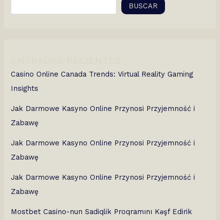
BUSCAR
ENTRADAS RECIENTES
Casino Online Canada Trends: Virtual Reality Gaming
Insights
Jak Darmowe Kasyno Online Przynosi Przyjemność i
Zabawę
Jak Darmowe Kasyno Online Przynosi Przyjemność i
Zabawę
Jak Darmowe Kasyno Online Przynosi Przyjemność i
Zabawę
Mostbet Casino-nun Sadiqlik Proqramını Kəşf Edirik