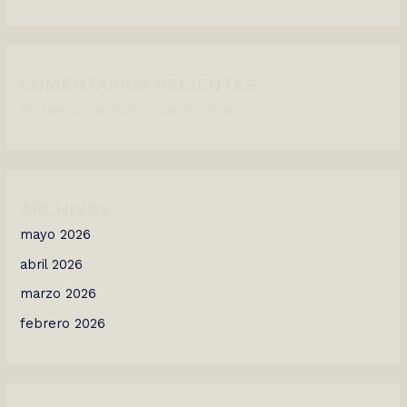
COMENTARIOS RECIENTES
No hay comentarios que mostrar.
ARCHIVOS
mayo 2026
abril 2026
marzo 2026
febrero 2026