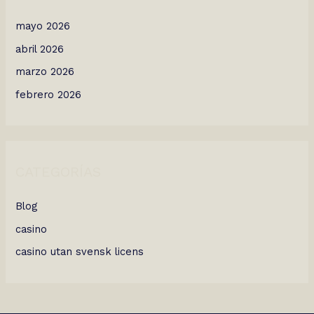
mayo 2026
abril 2026
marzo 2026
febrero 2026
CATEGORÍAS
Blog
casino
casino utan svensk licens