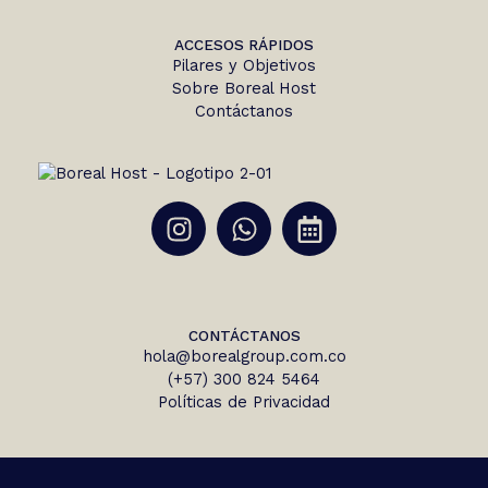
ACCESOS RÁPIDOS
Pilares y Objetivos
Sobre Boreal Host
Contáctanos
I
W
C
n
h
a
s
a
l
t
t
e
a
s
n
g
a
d
CONTÁCTANOS
r
p
a
hola@borealgroup.com.co
(+57) 300 824 5464
a
p
r
Políticas de Privacidad
m
-
a
l