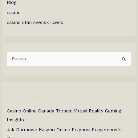
Blog
casino
casino utan svensk licens
B
u
s
c
ENTRADAS RECIENTES
a
r
Casino Online Canada Trends: Virtual Reality Gaming
p
Insights
o
Jak Darmowe Kasyno Online Przynosi Przyjemność i
r