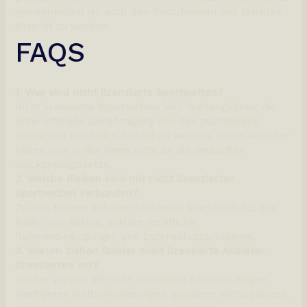
gewährleisten als auch den Bedürfnissen des Marktes
gerecht zu werden.
FAQS
1. Was sind nicht lizenzierte Sportwetten?
Nicht lizenzierte Sportwetten sind Wettangebote, die
ohne offizielle Genehmigung von den zuständigen
deutschen Behörden betrieben werden. Diese Anbieter
halten sich in der Regel nicht an die deutschen
Glücksspielgesetze.
2. Welche Risiken sind mit nicht lizenzierten
Sportwetten verbunden?
Zu den Risiken gehören fehlender Spielerschutz, das
Risiko von Betrug, unklare rechtliche
Rahmenbedingungen und Datenschutzprobleme.
3. Warum ziehen Spieler nicht lizenzierte Anbieter
lizenzierten vor?
Spieler wählen oft nicht lizenzierte Anbieter wegen
niedrigerer Wettanforderungen, größerer Wettoptionen,