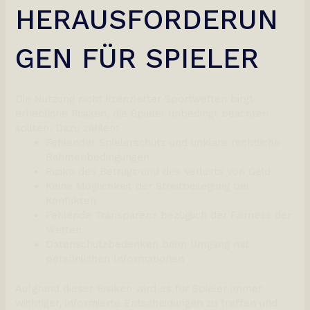
HERAUSFORDERUN
GEN FÜR SPIELER
Die Nutzung nicht lizenzierter Sportwetten birgt
erhebliche Risiken, die Spieler unbedingt beachten
sollten. Dazu zählen:
Fehlender Spielerschutz und unklare rechtliche
Rahmenbedingungen
Risiko des Betrugs und des Verlusts von Geld
Keine Möglichkeit der Streitbeilegung bei
Konflikten
Fehlende Transparenz bezüglich der Fairness der
Wetten
Datenschutzbedenken beim Umgang mit
persönlichen Informationen
Aufgrund dieser Risiken wird es für Spieler immer
wichtiger, informierte Entscheidungen zu treffen und