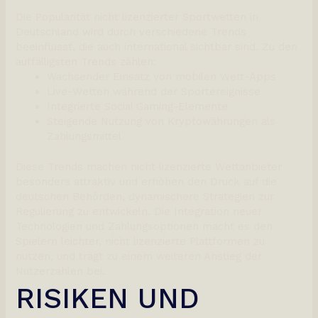
Die Popularität nicht lizenzierter Sportwetten in
Deutschland wird durch verschiedene Trends
beeinflusst, die auch international sichtbar sind. Zu den
auffälligsten Trends zählen:
Wachsender Einsatz von mobilen Wett-Apps
Live-Wetten während der Sportereignisse
Integrierte Social Gaming-Elemente
Steigende Nutzung von Kryptowährungen als
Zahlungsmittel
Diese Trends machen nicht lizenzierte Wettanbieter
besonders attraktiv und erhöhen den Druck auf die
deutschen Behörden, dynamischere Strategien zur
Regulierung zu entwickeln. Die Integration neuer
Technologien und Zahlungsoptionen macht es den
Spielern leichter, nicht lizenzierte Plattformen zu
nutzen, und trägt zu einem weiteren Anstieg der
Nutzerzahlen bei.
RISIKEN UND