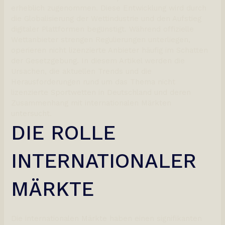
erheblich zugenommen. Diese Entwicklung wird durch
die Globalisierung der Wettindustrie und den Aufstieg
digitaler Plattformen begünstigt. Während offizielle
Wettanbieter strengen Regulierungen unterliegen,
operieren nicht lizenzierte Anbieter häufig im Schatten
der Gesetzgebung. In diesem Artikel werden die
Ursachen, die aktuellen Trends und die
Herausforderungen rund um das Thema nicht
lizenzierte Sportwetten in Deutschland und deren
Zusammenhang mit internationalen Märkten
untersucht.
DIE ROLLE
INTERNATIONALER
MÄRKTE
Die internationalen Märkte haben einen signifikanten